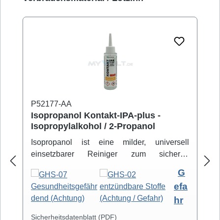
P52177-AA
Isopropanol Kontakt-IPA-plus -
Isopropylalkohol / 2-Propanol
Isopropanol ist eine milder, universell
einsetzbarer Reiniger zum sicheren
Entfernen von Schmutz- und Fettbelägen.
G
Hochreiner Isopropanol-Alkohol ( 99,8% )
efa
eignet sich zur professionellen Säuberung
hr
von z.B. Video- und Tonköpfen,
Laufwerkteilen, Gummirollen und optischen
Sicherheitsdatenblatt (PDF)