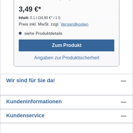
Gläsern. Isopropanol verdunstet schnell und
3,49 €*
arbeitet rückstandsfrei.
Inhalt:
0.1 l
(34,90 €* / 1 l)
Preis inkl. MwSt. zzgl.
Versandkosten
siehe Produktdetails
Zum Produkt
Angaben zur Produktsicherheit
Wir sind für Sie da!
Kundeninformationen
Kundenservice