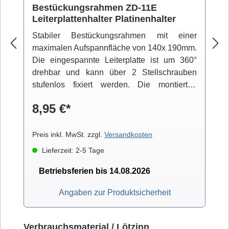
Bestückungsrahmen ZD-11E
Leiterplattenhalter Platinenhalter
Stabiler Bestückungsrahmen mit einer
maximalen Aufspannfläche von 140x 190mm.
Die eingespannte Leiterplatte ist um 360°
drehbar und kann über 2 Stellschrauben
stufenlos fixiert werden. Die montierten
Gummifüße sorgen für einen rutschfesten
8,95 €*
Stand.
Preis inkl. MwSt. zzgl.
Versandkosten
Lieferzeit: 2-5 Tage
Betriebsferien bis 14.08.2026
Angaben zur Produktsicherheit
Produktgalerie überspringen
Verbrauchsmaterial / Lötzinn