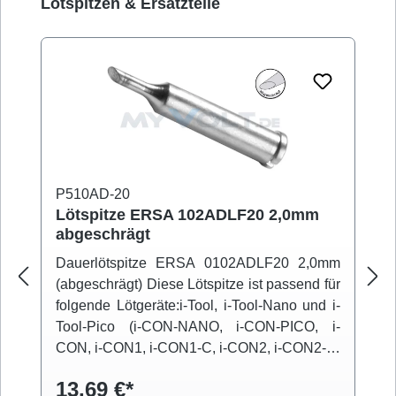
Produktgalerie überspringen
Lötspitzen & Ersatzteile
P510AD-20
Lötspitze ERSA 102ADLF20 2,0mm
abgeschrägt
Dauerlötspitze ERSA 0102ADLF20 2,0mm
(abgeschrägt) Diese Lötspitze ist passend für
folgende Lötgeräte:i-Tool, i-Tool-Nano und i-
Tool-Pico (i-CON-NANO, i-CON-PICO, i-
CON, i-CON1, i-CON1-C, i-CON2, i-CON2-C,
i-CON-VARIO)
13,69 €*