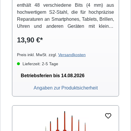
enthält 48 verschiedene Bits (4 mm) aus
hochwertigem S2-Stahl, die für hochpräzise
Reparaturen an Smartphones, Tablets, Brillen,
Uhren und anderen Geräten mit kleinen
Schrauben verwendet werden können. Ein
13,90 €*
besonderes Merkmal des Sets ist der
ergonomische Aluminiumgriff, der einen
ausgezeichneten Halt bietet und über einen
Preis inkl. MwSt. zzgl.
Versandkosten
integrierten Magneten verfügt, der die Bits fest
Lieferzeit: 2-5 Tage
an ihrem Platz hält und so Präzisionsarbeit
ermöglicht. Werden die Bits nicht gebraucht,
Betriebsferien bis 14.08.2026
hält der in der Aufbewahrungsbox integrierte
Angaben zur Produktsicherheit
Magnet sie fest an ihrem Platz. Das Etui ist
wunderschön gestaltet und hat ein mattblaues
Finish, das die hochwertige Optik und Haptik
des Bit-Sets unterstreicht. Aufgrund der
hochwertigen Materialien und des attraktiven
Designs ist der PCW08A ein perfektes