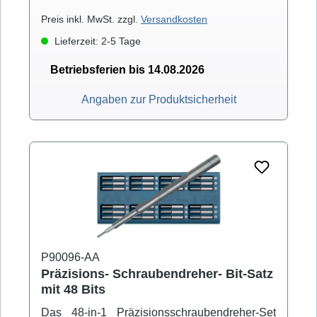
magnetisiert.GS-geprüft Schutzisolation bis
1000 V / AC und 1500 V / DC nach (DIN IEC
Preis inkl. MwSt. zzgl.
Versandkosten
60900:2004 / DIN EN 60900:2004)
Lieferzeit: 2-5 Tage
Betriebsferien bis 14.08.2026
Angaben zur Produktsicherheit
P90096-AA
Präzisions- Schraubendreher- Bit-Satz
mit 48 Bits
Das 48-in-1 Präzisionsschraubendreher-Set