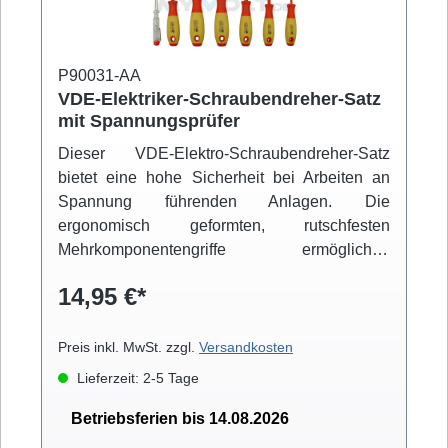
Geschenk für jeden Heimwerker oder
professionellen Anwender und ein Muss für
jeden Haushalt. 48 Bits aus hochwertigem S2-
Stahl gefertigt Ergonomischer Aluminiumgriff
P90031-AA
für maximale GriffigkeitGriff mit 360° drehbarer
VDE-Elektriker-Schraubendreher-Satz
mit Spannungsprüfer
Kappe Die Bits werden durch den im Griff
integrierten starken Magneten fest an ihrem
Dieser VDE-Elektro-Schraubendreher-Satz
Platz gehalten Elegantes Aluminiumgehäuse
bietet eine hohe Sicherheit bei Arbeiten an
mit mattblauem Finish Hochwertige Qualität,
Spannung führenden Anlagen. Die
Optik und Haptik - das perfekte Geschenk Die
ergonomisch geformten, rutschfesten
magnetisierte Aufbewahrungsbox hält die Bits
Mehrkomponentengriffe ermöglichen
fest auf Ihrem Platz
handschonendes und griffsicheres Arbeiten.
14,95 €*
Die Klingen sind magnetisiert.GS-geprüft
Schutzisolation bis 1000 V / AC und 1500 V /
DC nach (DIN IEC 60900:2004 / DIN EN
Preis inkl. MwSt. zzgl.
Versandkosten
60900:2004)
Lieferzeit: 2-5 Tage
Betriebsferien bis 14.08.2026