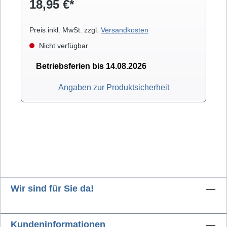
18,95 €*
Schraubendreher sind mit einer zusätzlicher
Drehkappe ausgestattet.
Preis inkl. MwSt. zzgl.
Versandkosten
Nicht verfügbar
Betriebsferien bis 14.08.2026
Angaben zur Produktsicherheit
Wir sind für Sie da!
Kundeninformationen