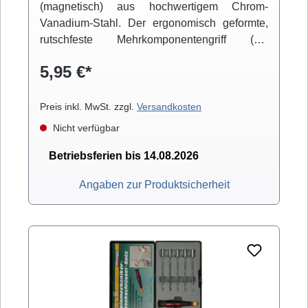
(magnetisch) aus hochwertigem Chrom-
Vanadium-Stahl. Der ergonomisch geformte,
rutschfeste Mehrkomponentengriff (mit
Drehkappe) ermöglicht handschonendes und
5,95 €*
griffsicheres Arbeiten.
Preis inkl. MwSt. zzgl.
Versandkosten
Nicht verfügbar
Betriebsferien bis 14.08.2026
Angaben zur Produktsicherheit