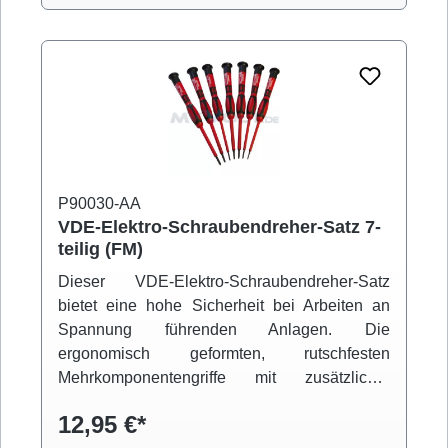
P90030-AA
VDE-Elektro-Schraubendreher-Satz 7-
teilig (FM)
Dieser VDE-Elektro-Schraubendreher-Satz
bietet eine hohe Sicherheit bei Arbeiten an
Spannung führenden Anlagen. Die
ergonomisch geformten, rutschfesten
Mehrkomponentengriffe mit zusätzlicher
Drehkappe ermöglichen handschonendes und
12,95 €*
griffsicheres Arbeiten. Die Klingen sind