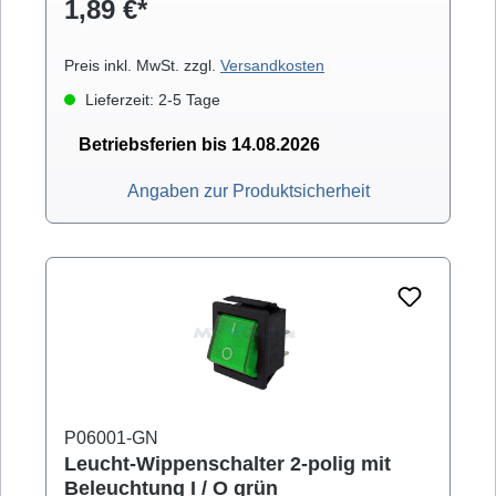
1,89 €*
6,3mm Flachstecker. Der Einbau erfolgt über
Snap-in-Montage.
Preis inkl. MwSt. zzgl.
Versandkosten
Lieferzeit: 2-5 Tage
Betriebsferien bis 14.08.2026
Angaben zur Produktsicherheit
P06001-GN
Leucht-Wippenschalter 2-polig mit
Beleuchtung I / O grün