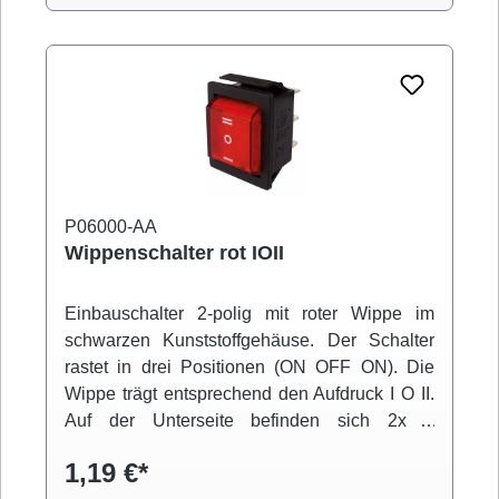
P06000-AA
Wippenschalter rot IOII
Einbauschalter 2-polig mit roter Wippe im
schwarzen Kunststoffgehäuse. Der Schalter
rastet in drei Positionen (ON OFF ON). Die
Wippe trägt entsprechend den Aufdruck I O II.
Auf der Unterseite befinden sich 2x 3
Anschlüsse für 6,3mm Flachstecker. Der
1,19 €*
Einbau erfolgt über Snap-in-Montage.