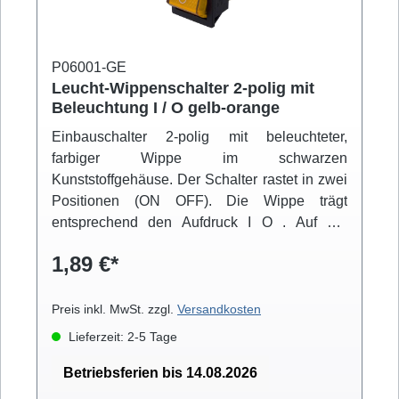
P06001-GE
Leucht-Wippenschalter 2-polig mit
Beleuchtung I / O gelb-orange
Einbauschalter 2-polig mit beleuchteter,
farbiger Wippe im schwarzen
Kunststoffgehäuse. Der Schalter rastet in zwei
Positionen (ON OFF). Die Wippe trägt
entsprechend den Aufdruck I O . Auf der
Unterseite befinden sich 2x 2 Anschlüsse für
1,89 €*
6,3mm Flachstecker. Der Einbau erfolgt über
Snap-in-Montage.
Preis inkl. MwSt. zzgl.
Versandkosten
Lieferzeit: 2-5 Tage
Betriebsferien bis 14.08.2026