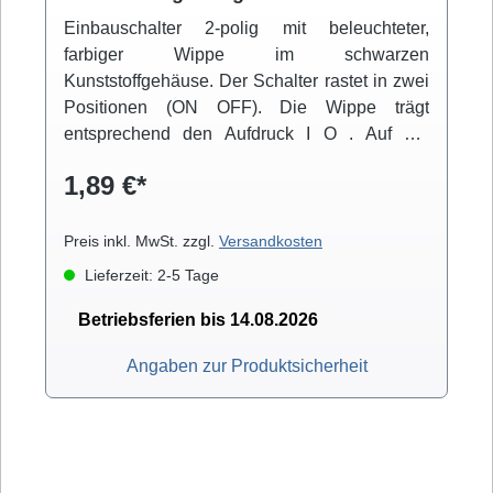
Einbauschalter 2-polig mit beleuchteter,
farbiger Wippe im schwarzen
Kunststoffgehäuse. Der Schalter rastet in zwei
Positionen (ON OFF). Die Wippe trägt
entsprechend den Aufdruck I O . Auf der
Unterseite befinden sich 2x 2 Anschlüsse für
1,89 €*
6,3mm Flachstecker. Der Einbau erfolgt über
Snap-in-Montage.
Preis inkl. MwSt. zzgl.
Versandkosten
Lieferzeit: 2-5 Tage
Betriebsferien bis 14.08.2026
Angaben zur Produktsicherheit