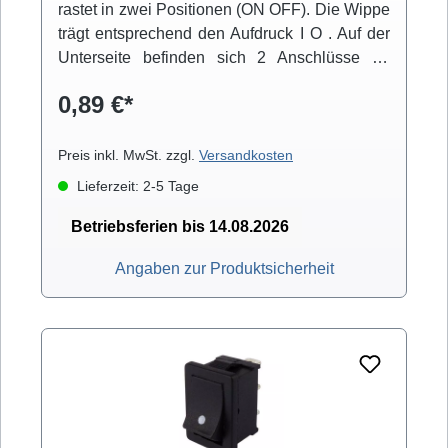
rastet in zwei Positionen (ON OFF). Die Wippe
trägt entsprechend den Aufdruck I O . Auf der
Unterseite befinden sich 2 Anschlüsse für
4,8mm Flachstecker. Der Einbau erfolgt über
0,89 €*
Snap-in-Montage.
Preis inkl. MwSt. zzgl.
Versandkosten
Lieferzeit: 2-5 Tage
Betriebsferien bis 14.08.2026
Angaben zur Produktsicherheit