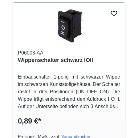
P06003-AA
Wippenschalter schwarz IOII
Einbauschalter 1-polig mit schwarzer Wippe
im schwarzen Kunststoffgehäuse. Der Schalter
rastet in drei Positionen (ON OFF ON). Die
Wippe trägt entsprechend den Aufdruck I O II.
Auf der Unterseite befinden sich 3 Anschlüsse
für 4,8mm Flachstecker. Der Einbau erfolgt
0,89 €*
über Snap-in-Montage.
Preis inkl. MwSt. zzgl.
Versandkosten