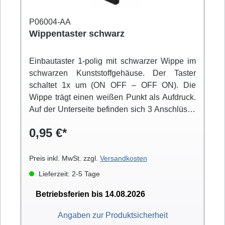
P06004-AA
Wippentaster schwarz
Einbautaster 1-polig mit schwarzer Wippe im
schwarzen Kunststoffgehäuse. Der Taster
schaltet 1x um (ON OFF – OFF ON). Die
Wippe trägt einen weißen Punkt als Aufdruck.
Auf der Unterseite befinden sich 3 Anschlüsse
für 4,8mm Flachstecker. Der Einbau erfolgt
0,95 €*
über Snap-in-Montage.
Preis inkl. MwSt. zzgl.
Versandkosten
Lieferzeit: 2-5 Tage
Betriebsferien bis 14.08.2026
Angaben zur Produktsicherheit