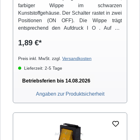
farbiger Wippe im schwarzen
Kunststoffgehäuse. Der Schalter rastet in zwei
Positionen (ON OFF). Die Wippe trägt
entsprechend den Aufdruck I O . Auf der
Unterseite befinden sich 2x 2 Anschlüsse für
1,89 €*
6,3mm Flachstecker. Der Einbau erfolgt über
Snap-in-Montage.
Preis inkl. MwSt. zzgl.
Versandkosten
Lieferzeit: 2-5 Tage
Betriebsferien bis 14.08.2026
Angaben zur Produktsicherheit