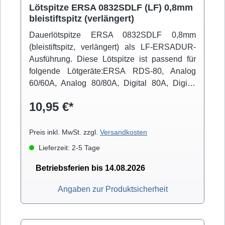
Lötspitze ERSA 0832SDLF (LF) 0,8mm
bleistiftspitz (verlängert)
Dauerlötspitze ERSA 0832SDLF 0,8mm
(bleistiftspitz, verlängert) als LF-ERSADUR-
Ausführung. Diese Lötspitze ist passend für
folgende Lötgeräte:ERSA RDS-80, Analog
60/60A, Analog 80/80A, Digital 80A, Digital
2000A (mit Powertool), ELS 8000/M/D, Micro-
10,95 €*
Con 60iA (mit Powertool), MS 6000, MS
8000/D, Multi-Pro, Multi-Sprint, Multi-TC, Twin
80A (mit Ergotool)
Preis inkl. MwSt. zzgl.
Versandkosten
Lieferzeit: 2-5 Tage
Betriebsferien bis 14.08.2026
Angaben zur Produktsicherheit