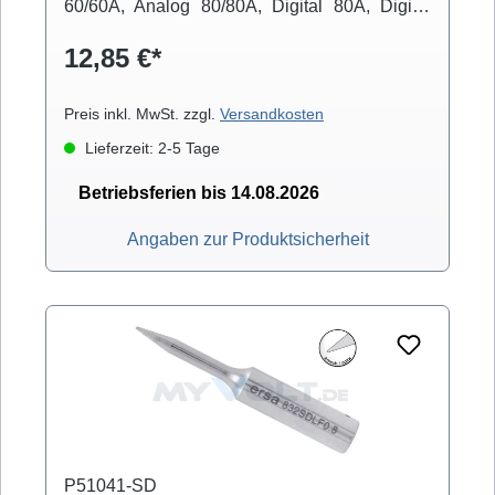
60/60A, Analog 80/80A, Digital 80A, Digital
2000A (mit Powertool), ELS 8000/M/D, Micro-
12,85 €*
Con 60iA (mit Powertool), MS 6000, MS
8000/D, Multi-Pro, Multi-Sprint, Multi-TC, Twin
80A (mit Ergotool)
Preis inkl. MwSt. zzgl.
Versandkosten
Lieferzeit: 2-5 Tage
Betriebsferien bis 14.08.2026
Angaben zur Produktsicherheit
P51041-SD