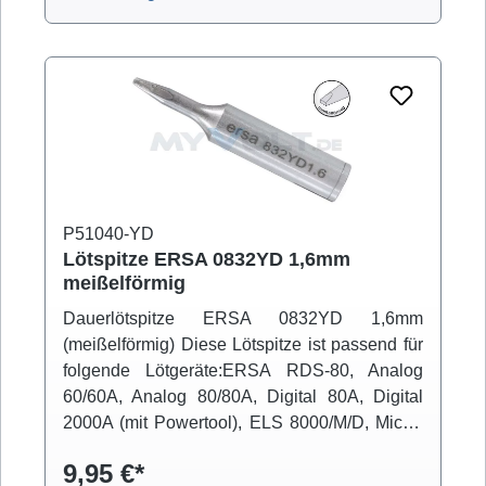
P51040-YD
Lötspitze ERSA 0832YD 1,6mm
meißelförmig
Dauerlötspitze ERSA 0832YD 1,6mm
(meißelförmig) Diese Lötspitze ist passend für
folgende Lötgeräte:ERSA RDS-80, Analog
60/60A, Analog 80/80A, Digital 80A, Digital
2000A (mit Powertool), ELS 8000/M/D, Micro-
Con 60iA (mit Powertool), MS 6000, MS
9,95 €*
8000/D, Multi-Pro, Multi-Sprint, Multi-TC, Twin