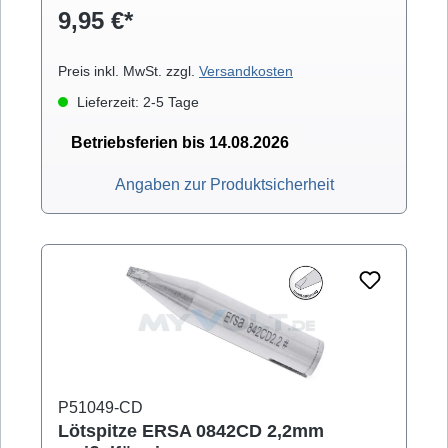
9,95 €*
8000/D, Multi-Pro, Multi-Sprint, Multi-TC, Twin
80A (mit Ergotool)
Preis inkl. MwSt. zzgl.
Versandkosten
Lieferzeit: 2-5 Tage
Betriebsferien bis 14.08.2026
Angaben zur Produktsicherheit
P51049-CD
Lötspitze ERSA 0842CD 2,2mm