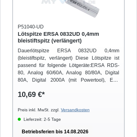
P51040-UD
Lötspitze ERSA 0832UD 0,4mm
bleistiftspitz (verlängert)
Dauerlötspitze ERSA 0832UD 0,4mm
(bleistiftspitz, verlängert) Diese Lötspitze ist
passend für folgende Lötgeräte:ERSA RDS-
80, Analog 60/60A, Analog 80/80A, Digital
80A, Digital 2000A (mit Powertool), ELS
8000/M/D, Micro-Con 60iA (mit Powertool), MS
10,69 €*
6000, MS 8000/D, Multi-Pro, Multi-Sprint, Multi-
TC, Twin 80A (mit Ergotool)
Preis inkl. MwSt. zzgl.
Versandkosten
Lieferzeit: 2-5 Tage
Betriebsferien bis 14.08.2026