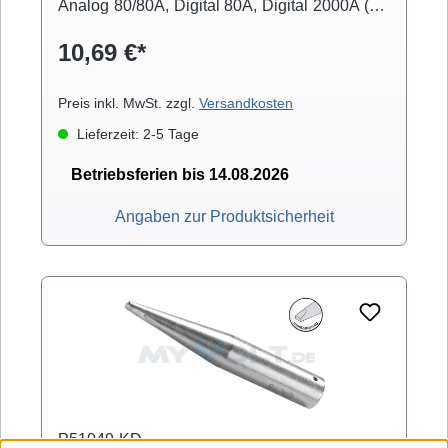
Analog 80/80A, Digital 80A, Digital 2000A (mit
Powertool), ELS 8000/M/D, Micro-Con 60iA
10,69 €*
(mit Powertool), MS 6000, MS 8000/D, Multi-
Pro, Multi-Sprint, Multi-TC, Twin 80A (mit
Ergotool)
Preis inkl. MwSt. zzgl.
Versandkosten
Lieferzeit: 2-5 Tage
Betriebsferien bis 14.08.2026
Angaben zur Produktsicherheit
P51049-KD