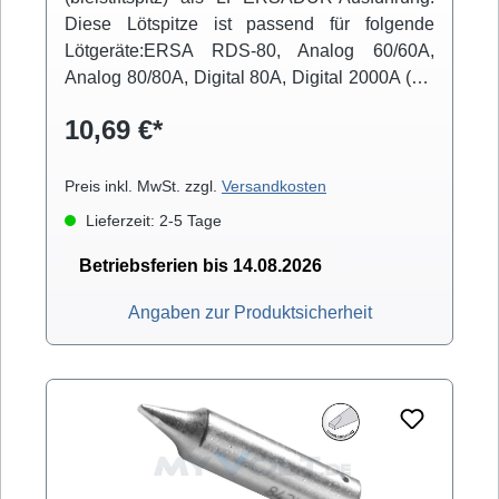
Diese Lötspitze ist passend für folgende
Lötgeräte:ERSA RDS-80, Analog 60/60A,
Analog 80/80A, Digital 80A, Digital 2000A (mit
Powertool), ELS 8000/M/D, Micro-Con 60iA
10,69 €*
(mit Powertool), MS 6000, MS 8000/D, Multi-
Pro, Multi-Sprint, Multi-TC, Twin 80A (mit
Ergotool)
Preis inkl. MwSt. zzgl.
Versandkosten
Lieferzeit: 2-5 Tage
Betriebsferien bis 14.08.2026
Angaben zur Produktsicherheit