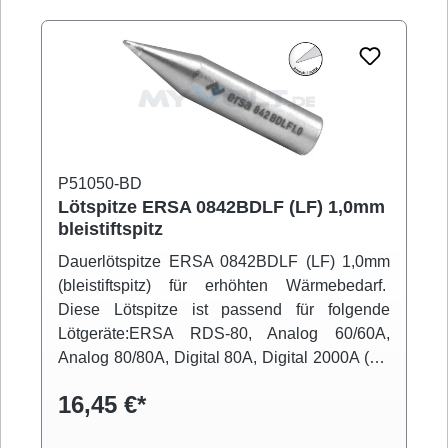
P51050-BD
Lötspitze ERSA 0842BDLF (LF) 1,0mm
bleistiftspitz
Dauerlötspitze ERSA 0842BDLF (LF) 1,0mm
(bleistiftspitz) für erhöhten Wärmebedarf.
Diese Lötspitze ist passend für folgende
Lötgeräte:ERSA RDS-80, Analog 60/60A,
Analog 80/80A, Digital 80A, Digital 2000A (mit
Powertool), ELS 8000/M/D, Micro-Con 60iA
16,45 €*
(mit Powertool), MS 6000, MS 8000/D, Multi-
Pro, Multi-Sprint, Multi-TC, Twin 80A (mit