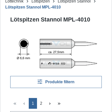
Löttechnik
Lötspitzen
Lötspitzen Stannol
Lötspitzen Stannol MPL-4010
Lötspitzen Stannol MPL-4010
Produkte filtern
Seite
Seite
1
2