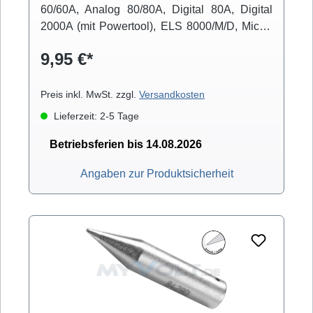
60/60A, Analog 80/80A, Digital 80A, Digital
2000A (mit Powertool), ELS 8000/M/D, Micro-
Con 60iA (mit Powertool), MS 6000, MS
9,95 €*
8000/D, Multi-Pro, Multi-Sprint, Multi-TC, Twin
80A (mit Ergotool)
Preis inkl. MwSt. zzgl.
Versandkosten
Lieferzeit: 2-5 Tage
Betriebsferien bis 14.08.2026
Angaben zur Produktsicherheit