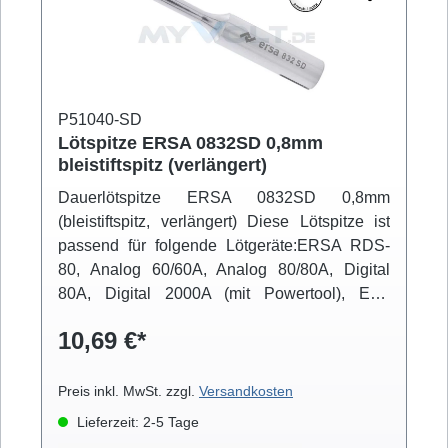
P51040-SD
Lötspitze ERSA 0832SD 0,8mm
bleistiftspitz (verlängert)
Dauerlötspitze ERSA 0832SD 0,8mm
(bleistiftspitz, verlängert) Diese Lötspitze ist
passend für folgende Lötgeräte:ERSA RDS-
80, Analog 60/60A, Analog 80/80A, Digital
80A, Digital 2000A (mit Powertool), ELS
8000/M/D, Micro-Con 60iA (mit Powertool), MS
10,69 €*
6000, MS 8000/D, Multi-Pro, Multi-Sprint, Multi-
TC, Twin 80A (mit Ergotool)
Preis inkl. MwSt. zzgl.
Versandkosten
Lieferzeit: 2-5 Tage