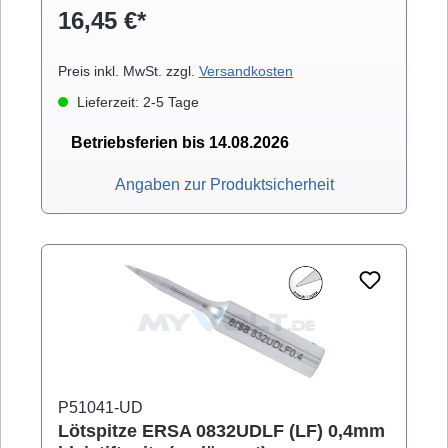
16,45 €*
Con 60iA (mit Powertool), MS 6000, MS
8000/D, Multi-Pro, Multi-Sprint, Multi-TC, Twin
80A (mit Ergotool)
Preis inkl. MwSt. zzgl.
Versandkosten
Lieferzeit: 2-5 Tage
Betriebsferien bis 14.08.2026
Angaben zur Produktsicherheit
P51041-UD
Lötspitze ERSA 0832UDLF (LF) 0,4mm