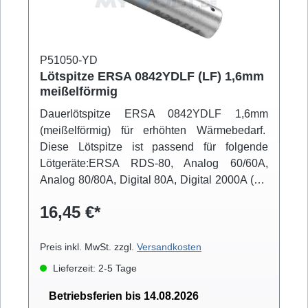
P51050-YD
Lötspitze ERSA 0842YDLF (LF) 1,6mm
meißelförmig
Dauerlötspitze ERSA 0842YDLF 1,6mm
(meißelförmig) für erhöhten Wärmebedarf.
Diese Lötspitze ist passend für folgende
Lötgeräte:ERSA RDS-80, Analog 60/60A,
Analog 80/80A, Digital 80A, Digital 2000A (mit
Powertool), ELS 8000/M/D, Micro-Con 60iA
16,45 €*
(mit Powertool), MS 6000, MS 8000/D, Multi-
Pro, Multi-Sprint, Multi-TC, Twin 80A (mit
Ergotool)
Preis inkl. MwSt. zzgl.
Versandkosten
Lieferzeit: 2-5 Tage
Betriebsferien bis 14.08.2026