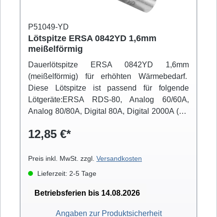
P51049-YD
Lötspitze ERSA 0842YD 1,6mm
meißelförmig
Dauerlötspitze ERSA 0842YD 1,6mm
(meißelförmig) für erhöhten Wärmebedarf.
Diese Lötspitze ist passend für folgende
Lötgeräte:ERSA RDS-80, Analog 60/60A,
Analog 80/80A, Digital 80A, Digital 2000A (mit
Powertool), ELS 8000/M/D, Micro-Con 60iA
12,85 €*
(mit Powertool), MS 6000, MS 8000/D, Multi-
Pro, Multi-Sprint, Multi-TC, Twin 80A (mit
Ergotool)
Preis inkl. MwSt. zzgl.
Versandkosten
Lieferzeit: 2-5 Tage
Betriebsferien bis 14.08.2026
Angaben zur Produktsicherheit