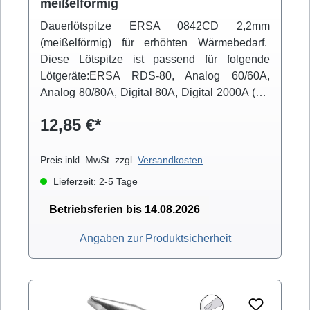
meißelförmig
Dauerlötspitze ERSA 0842CD 2,2mm
(meißelförmig) für erhöhten Wärmebedarf.
Diese Lötspitze ist passend für folgende
Lötgeräte:ERSA RDS-80, Analog 60/60A,
Analog 80/80A, Digital 80A, Digital 2000A (mit
Powertool), ELS 8000/M/D, Micro-Con 60iA
12,85 €*
(mit Powertool), MS 6000, MS 8000/D, Multi-
Pro, Multi-Sprint, Multi-TC, Twin 80A (mit
Ergotool)
Preis inkl. MwSt. zzgl.
Versandkosten
Lieferzeit: 2-5 Tage
Betriebsferien bis 14.08.2026
Angaben zur Produktsicherheit