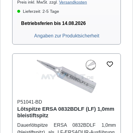
Ergotool)
Preis inkl. MwSt. zzgl.
Versandkosten
Lieferzeit: 2-5 Tage
Betriebsferien bis 14.08.2026
Angaben zur Produktsicherheit
P51041-BD
Lötspitze ERSA 0832BDLF (LF) 1,0mm
bleistiftspitz
Dauerlötspitze ERSA 0832BDLF 1,0mm
(bleistiftspitz) als LF-ERSADUR-Ausführung.