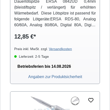
Dauerlötspitze ERSA 0842UD 0,4mm
(bleistiftspitz / verlängert) für erhöhten
Wärmebedarf. Diese Lötspitze ist passend für
folgende Lötgeräte:ERSA RDS-80, Analog
60/60A, Analog 80/80A, Digital 80A, Digital
2000A (mit Powertool), ELS 8000/M/D, Micro-
12,85 €*
Con 60iA (mit Powertool), MS 6000, MS
8000/D, Multi-Pro, Multi-Sprint, Multi-TC, Twin
80A (mit Ergotool)
Preis inkl. MwSt. zzgl.
Versandkosten
Lieferzeit: 2-5 Tage
Betriebsferien bis 14.08.2026
Angaben zur Produktsicherheit