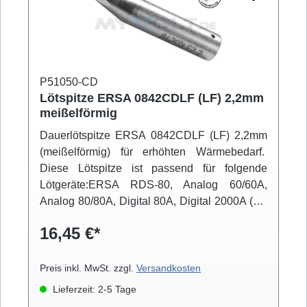
P51050-CD
Lötspitze ERSA 0842CDLF (LF) 2,2mm
meißelförmig
Dauerlötspitze ERSA 0842CDLF (LF) 2,2mm
(meißelförmig) für erhöhten Wärmebedarf.
Diese Lötspitze ist passend für folgende
Lötgeräte:ERSA RDS-80, Analog 60/60A,
Analog 80/80A, Digital 80A, Digital 2000A (mit
Powertool), ELS 8000/M/D, Micro-Con 60iA
16,45 €*
(mit Powertool), MS 6000, MS 8000/D, Multi-
Pro, Multi-Sprint, Multi-TC, Twin 80A (mit
Ergotool)
Preis inkl. MwSt. zzgl.
Versandkosten
Lieferzeit: 2-5 Tage