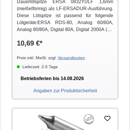
Dauerlötspitze ERSA 0832YDLF 1,6mm
(meißelförmig) als LF-ERSADUR-Ausführung.
Diese Lötspitze ist passend für folgende
Lötgeräte:ERSA RDS-80, Analog 60/60A,
Analog 80/80A, Digital 80A, Digital 2000A (mit
Powertool), ELS 8000/M/D, Micro-Con 60iA
10,69 €*
(mit Powertool), MS 6000, MS 8000/D, Multi-
Pro, Multi-Sprint, Multi-TC, Twin 80A (mit
Ergotool)
Preis inkl. MwSt. zzgl.
Versandkosten
Lieferzeit: 2-5 Tage
Betriebsferien bis 14.08.2026
Angaben zur Produktsicherheit