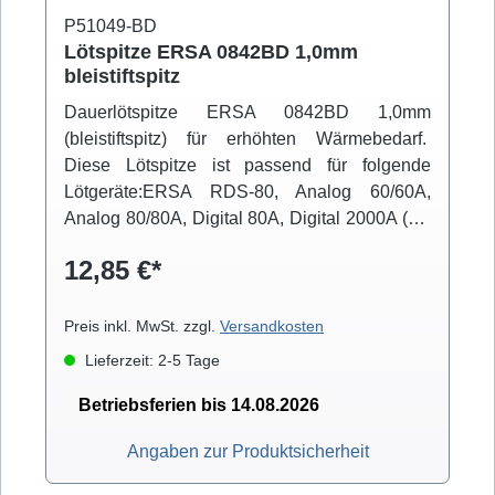
P51049-BD
Lötspitze ERSA 0842BD 1,0mm
bleistiftspitz
Dauerlötspitze ERSA 0842BD 1,0mm
(bleistiftspitz) für erhöhten Wärmebedarf.
Diese Lötspitze ist passend für folgende
Lötgeräte:ERSA RDS-80, Analog 60/60A,
Analog 80/80A, Digital 80A, Digital 2000A (mit
Powertool), ELS 8000/M/D, Micro-Con 60iA
12,85 €*
(mit Powertool), MS 6000, MS 8000/D, Multi-
Pro, Multi-Sprint, Multi-TC, Twin 80A (mit
Ergotool)
Preis inkl. MwSt. zzgl.
Versandkosten
Lieferzeit: 2-5 Tage
Betriebsferien bis 14.08.2026
Angaben zur Produktsicherheit