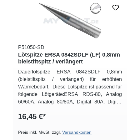
P51050-SD
Lötspitze ERSA 0842SDLF (LF) 0,8mm
bleistiftspitz / verlängert
Dauerlötspitze ERSA 0842SDLF 0,8mm
(bleistiftspitz / verlängert) für erhöhten
Wärmebedarf. Diese Lötspitze ist passend für
folgende Lötgeräte:ERSA RDS-80, Analog
60/60A, Analog 80/80A, Digital 80A, Digital
2000A (mit Powertool), ELS 8000/M/D, Micro-
16,45 €*
Con 60iA (mit Powertool), MS 6000, MS
8000/D, Multi-Pro, Multi-Sprint, Multi-TC, Twin
80A (mit Ergotool)
Preis inkl. MwSt. zzgl.
Versandkosten