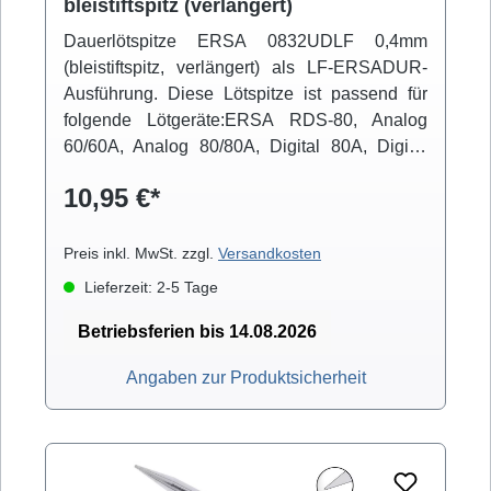
bleistiftspitz (verlängert)
Dauerlötspitze ERSA 0832UDLF 0,4mm
(bleistiftspitz, verlängert) als LF-ERSADUR-
Ausführung. Diese Lötspitze ist passend für
folgende Lötgeräte:ERSA RDS-80, Analog
60/60A, Analog 80/80A, Digital 80A, Digital
2000A (mit Powertool), ELS 8000/M/D, Micro-
10,95 €*
Con 60iA (mit Powertool), MS 6000, MS
8000/D, Multi-Pro, Multi-Sprint, Multi-TC, Twin
80A (mit Ergotool)
Preis inkl. MwSt. zzgl.
Versandkosten
Lieferzeit: 2-5 Tage
Betriebsferien bis 14.08.2026
Angaben zur Produktsicherheit