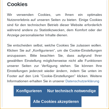
Cookies
Lötspitze ERSA 0842KD 2,2mm
meißelförmig / verlängert
Wir verwenden Cookies, um Ihnen ein optimales
Dauerlötspitze ERSA 0842KD 2,2mm
Nutzererlebnis auf unseren Seiten zu bieten. Einige Cookies
(meißelförmig / verlängert) für erhöhten
sind für den technischen Betrieb dieser Website erforderlich
Wärmebedarf. Diese Lötspitze ist passend für
während andere zu Statistikzwecken, dem Komfort oder der
folgende Lötgeräte:ERSA RDS-80, Analog
Anzeige personalisierter Inhalte dienen.
60/60A, Analog 80/80A, Digital 80A, Digital
Sie entscheiden selbst, welche Cookies Sie zulassen wollen.
2000A (mit Powertool), ELS 8000/M/D, Micro-
Klicken Sie auf „Konfigurieren“, um die Cookie-Einstellungen
12,85 €*
Con 60iA (mit Powertool), MS 6000, MS
anzupassen. Bitte beachten Sie, dass aufgrund Ihrer
8000/D, Multi-Pro, Multi-Sprint, Multi-TC, Twin
gewählten Einstellung möglicherweise nicht alle Funktionen
80A (mit Ergotool)
Preis inkl. MwSt. zzgl.
Versandkosten
unserer Seiten zur Verfügung stehen. Sie können Ihre
Einstellungen jederzeit wieder ändern, indem Sie unten im
Lieferzeit: 2-5 Tage
Footer auf den Link "Cookie-Einstellungen" klicken. Weitere
Informationen erhalten Sie in unserer
Datenschutzerklärung
Betriebsferien bis 14.08.2026
Werkzeugleiste anzeigen
Konfigurieren
Nur technisch notwendige
Angaben zur Produktsicherheit
SEHR GUT
(4.99 / 5)
aus
680
Bewertungen bei: ebay.de, shopvote.de ⓘ
Alle Cookies akzeptieren
Informationen zur Echtheit der Bewertungen