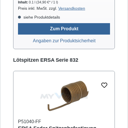
Inhalt:
0.1 l
(34,90 €* / 1 l)
Preis inkl. MwSt. zzgl.
Versandkosten
siehe Produktdetails
Zum Produkt
Angaben zur Produktsicherheit
Produktgalerie überspringen
Lötspitzen ERSA Serie 832
P51040-FF