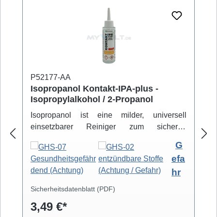
P52177-AA
Isopropanol Kontakt-IPA-plus -
Isopropylalkohol / 2-Propanol
Isopropanol ist eine milder, universell
einsetzbarer Reiniger zum sicheren
Entfernen von Schmutz- und Fettbelägen.
G
Hochreiner Isopropanol-Alkohol ( 99,8% )
efa
eignet sich zur professionellen Säuberung
hr
von z.B. Video- und Tonköpfen,
Laufwerkteilen, Gummirollen und optischen
Sicherheitsdatenblatt (PDF)
Gläsern. Isopropanol verdunstet schnell und
3,49 €*
arbeitet rückstandsfrei.