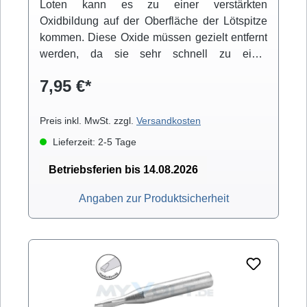
Loten kann es zu einer verstärkten
Oxidbildung auf der Oberfläche der Lötspitze
kommen. Diese Oxide müssen gezielt entfernt
werden, da sie sehr schnell zu einer
schwarzen unbenetzbaren Trennschicht
7,95 €*
führen. Für die Reinigung der Lötspitze mit
dem ERSA Trockenschwamm kommt eine
spezielle Spiralwolle zum Einsatz. Durch die
Preis inkl. MwSt. zzgl.
Versandkosten
leicht abrasive Wirkung der Metallwolle lassen
Lieferzeit: 2-5 Tage
sich bei der Trockenreinigung die
angelagerten passiven Schichten gut
Betriebsferien bis 14.08.2026
entfernen. Die Lebensdauer der Lötspitzen
Angaben zur Produktsicherheit
wird durch einen Trockenschwamm deutlich
verlängert. Die Lötspitzen werden nicht
schlagartig abgekühlt, und es entstehen keine
Verunreinigungen durch verschmutzte
Schwämme. Für folgende ERSA
Ablageständer geeignet: 0A39 ERSA
Ablageständer für Lötkolben RT80 (Lötstation