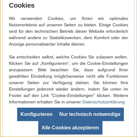
Cookies
i-CON1, i-CON1-C, i-CON2, i-CON2-C, i-CON-
VARIO)
8,59 €*
Wir verwenden Cookies, um Ihnen ein optimales
Nutzererlebnis auf unseren Seiten zu bieten. Einige Cookies
sind für den technischen Betrieb dieser Website erforderlich
Preis inkl. MwSt. zzgl.
Versandkosten
während andere zu Statistikzwecken, dem Komfort oder der
Lieferzeit: 2-5 Tage
Anzeige personalisierter Inhalte dienen.
Betriebsferien bis 14.08.2026
Sie entscheiden selbst, welche Cookies Sie zulassen wollen.
Klicken Sie auf „Konfigurieren“, um die Cookie-Einstellungen
Angaben zur Produktsicherheit
anzupassen. Bitte beachten Sie, dass aufgrund Ihrer
gewählten Einstellung möglicherweise nicht alle Funktionen
unserer Seiten zur Verfügung stehen. Sie können Ihre
Einstellungen jederzeit wieder ändern, indem Sie unten im
Footer auf den Link "Cookie-Einstellungen" klicken. Weitere
Informationen erhalten Sie in unserer
Datenschutzerklärung
Werkzeugleiste anzeigen
Konfigurieren
Nur technisch notwendige
SEHR GUT
(4.99 / 5)
aus
680
Bewertungen bei: ebay.de, shopvote.de ⓘ
Alle Cookies akzeptieren
Informationen zur Echtheit der Bewertungen