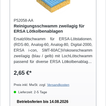
P52058-AA
Reinigungsschwamm zweilagig für
ERSA Lötkolbenablagen
Ersatzlötschwamm für ERSA-Lötstationen.
(RDS-80, Analog-60, Analog-80, Digital-2000,
ERSA i-con, SMT-60AC)Viskoseschwamm
zweilagig (blau / gelb) mit LochLötschwamm
passend für diverse ERSA Lötkolbenablagen
Für Lötkolbenablage / Ablageständer: 0A09,
2,65 €*
0A10, 0A13, 0A16, 0A24, 0A25, 0A28, 0A29,
0A30, 0A34, 0A35, 0A36, 0A39, 0A41, 0A42,
0A43, 0A44 und 0A45
Preis inkl. MwSt. zzgl.
Versandkosten
Lieferzeit: 2-5 Tage
Betriebsferien bis 14.08.2026