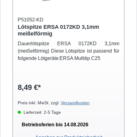
RDS80) 0A41 ERSA Ablageständer für
Lötkolben Multitip-Serie 0A42 ERSA
Ablageständer für Lötkolben Tip-Tool, Power-
P51052-KD
Tool, Ergo-Tool , Micro-Tool, Tech-Tool, Multi-
Lötspitze ERSA 0172KD 3,1mm
meißelförmig
TC, PTC70, Multitip-Serie, Multi-Pro, Basic-
Tool 60 und Basic-Tool 80 0A43 ERSA
Dauerlötspitze ERSA 0172KD 3,1mm
Ablageständer für Entlötpinzette Chip Tool
(meißelförmig) Diese Lötspitze ist passend für
0A44 ERSA Ablageständer für Entlötkolben X-
folgende Lötgeräte:ERSA Multitip C25
Tool 0A45 ERSA Universalablagesränder
0A48 ERSA Ablageständer für Lötkolben i-Tool
und i-Tool NANO
8,49 €*
Preis inkl. MwSt. zzgl.
Versandkosten
Lieferzeit: 2-5 Tage
Betriebsferien bis 14.08.2026