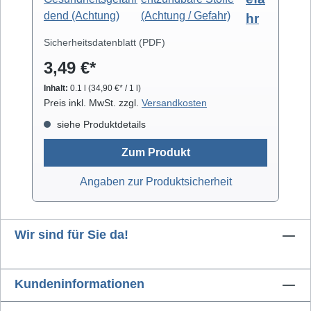
eignet sich zur professionellen Säuberung
hr
von z.B. Video- und Tonköpfen,
Laufwerkteilen, Gummirollen und optischen
Sicherheitsdatenblatt (PDF)
Gläsern. Isopropanol verdunstet schnell und
3,49 €*
arbeitet rückstandsfrei.
Inhalt:
0.1 l
(34,90 €* / 1 l)
Preis inkl. MwSt. zzgl.
Versandkosten
siehe Produktdetails
Zum Produkt
Angaben zur Produktsicherheit
Wir sind für Sie da!
Kundeninformationen