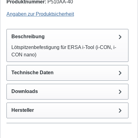
Produktnummer:
P510AA-40
Ersa: 3IT1040-00 - EAN / GTIN: 4003008077896
Angaben zur Produktsicherheit
Beschreibung
Lötspitzenbefestigung für ERSA i-Tool (i-CON, i-
CON nano)
Technische Daten
Downloads
Hersteller