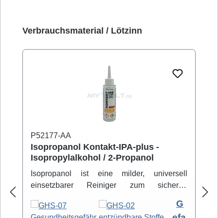
Produktgalerie überspringen
Verbrauchsmaterial / Lötzinn
P52177-AA
Isopropanol Kontakt-IPA-plus -
Isopropylalkohol / 2-Propanol
Isopropanol ist eine milder, universell
einsetzbarer Reiniger zum sicheren
Entfernen von Schmutz- und Fettbelägen.
G
Hochreiner Isopropanol-Alkohol ( 99,8% )
efa