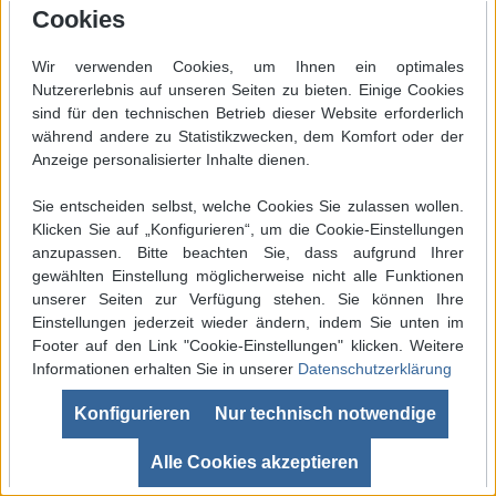
Impressum
AGB
Datenschutz
Cookies
Widerrufsbelehrung
Vertrag widerrufen
Wir verwenden Cookies, um Ihnen ein optimales
Versand und Zahlung
Batterieentsorgung
Nutzererlebnis auf unseren Seiten zu bieten. Einige Cookies
sind für den technischen Betrieb dieser Website erforderlich
Newsletter
Kontakt
Cookie-Einstellungen
während andere zu Statistikzwecken, dem Komfort oder der
Informationen zur Echtheit von Kundenbewertungen
Anzeige personalisierter Inhalte dienen.
Sie entscheiden selbst, welche Cookies Sie zulassen wollen.
Klicken Sie auf „Konfigurieren“, um die Cookie-Einstellungen
Vertrag widerrufen
anzupassen. Bitte beachten Sie, dass aufgrund Ihrer
gewählten Einstellung möglicherweise nicht alle Funktionen
* Alle Preise inkl. gesetzl. Mehrwertsteuer zzgl.
unserer Seiten zur Verfügung stehen. Sie können Ihre
Versandkosten
und ggf. Nachnahmegebühren, wenn nicht
Einstellungen jederzeit wieder ändern, indem Sie unten im
Footer auf den Link "Cookie-Einstellungen" klicken. Weitere
anders angegeben.
Informationen erhalten Sie in unserer
Datenschutzerklärung
Werkzeugleiste anzeigen
Konfigurieren
Nur technisch notwendige
Copyright © 2026 myVolt-Shop | Alle Rechte vorbehalten
SEHR GUT
(4.99 / 5)
aus
680
Bewertungen bei: ebay.de, shopvote.de ⓘ
Alle Cookies akzeptieren
Informationen zur Echtheit der Bewertungen