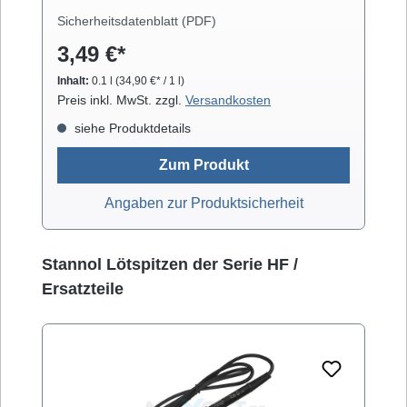
Laufwerkteilen, Gummirollen und optischen
Sicherheitsdatenblatt (PDF)
Gläsern. Isopropanol verdunstet schnell und
3,49 €*
arbeitet rückstandsfrei.
Inhalt:
0.1 l
(34,90 €* / 1 l)
Preis inkl. MwSt. zzgl.
Versandkosten
siehe Produktdetails
Zum Produkt
Angaben zur Produktsicherheit
Produktgalerie überspringen
Stannol Lötspitzen der Serie HF /
Ersatzteile