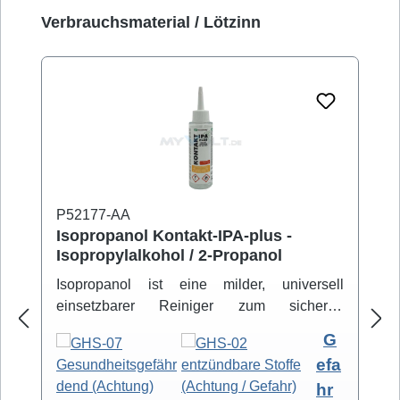
Produktgalerie überspringen
Verbrauchsmaterial / Lötzinn
P52177-AA
Isopropanol Kontakt-IPA-plus -
Isopropylalkohol / 2-Propanol
Isopropanol ist eine milder, universell
einsetzbarer Reiniger zum sicheren
Entfernen von Schmutz- und Fettbelägen.
G
Hochreiner Isopropanol-Alkohol ( 99,8% )
efa
eignet sich zur professionellen Säuberung
hr
von z.B. Video- und Tonköpfen,