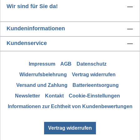
Station nach einiger Zeit automatisch in den
Wir sind für Sie da!
Standby-Modus. Die Standby-Zeit kann
zwischen 0-99 Minuten programmiert werden.
Kundeninformationen
Durch einen Sensor im Griff des Lötkolbens
schaltet die Station wieder in den Heiz- bzw.
Kundenservice
Arbeitsmodus, sobald dieser in die Hand
genommen wird.Ein ESD sicheres Arbeiten
wird durch die auf der Rückseite verbaute
Impressum
AGB
Datenschutz
Potenzialausgleichsbuchse ermöglicht. Ein
passendes Anschlusskabel mit separater
Widerrufsbelehrung
Vertrag widerrufen
Krokodilklemme wird bereits mitgeliefert.
Versand und Zahlung
Batterieentsorgung
Newsletter
Kontakt
Cookie-Einstellungen
Informationen zur Echtheit von Kundenbewertungen
Vertrag widerrufen