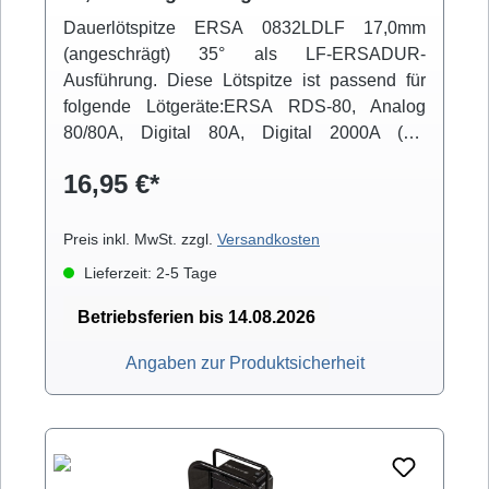
Dauerlötspitze ERSA 0832LDLF 17,0mm
(angeschrägt) 35° als LF-ERSADUR-
Ausführung. Diese Lötspitze ist passend für
folgende Lötgeräte:ERSA RDS-80, Analog
80/80A, Digital 80A, Digital 2000A (mit
Powertool), ELS 8000/M/D, Micro-Con 60iA
16,95 €*
(mit Powertool), Multi-TC
Preis inkl. MwSt. zzgl.
Versandkosten
Lieferzeit: 2-5 Tage
Betriebsferien bis 14.08.2026
Angaben zur Produktsicherheit