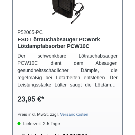
P52065-PC
ESD Lötrauchabsauger PCWork
Lötdampfabsorber PCW10C
Der schwenkbare Lötrauchabsauger
PCW10C dient dem Absaugen
gesundheitsschädlicher Dämpfe, die
regelmäßig bei Lötarbeiten entstehen. Der
Leistungsstarke Lüfter saugt die Lötdämpfe
vom Arbeitsplatz weg und leitet Diese durch
23,95 €*
einen an der Frontseite eingespannten groben
Aktivkohle-Filter nach Hinten ab. Höhere
Leistung von 30W ESD-sicherAbsaugleistung
Preis inkl. MwSt. zzgl.
Versandkosten
2,42 m³/min Neigungswinkel einstellbar Leicht
Lieferzeit: 2-5 Tage
zu bewegen und zu verstellen Leiser "long-