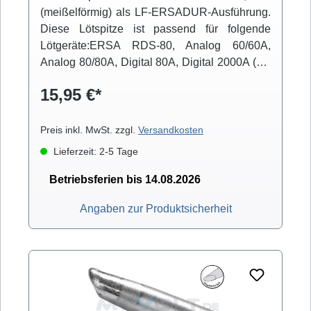
(meißelförmig) als LF-ERSADUR-Ausführung.
Diese Lötspitze ist passend für folgende
Lötgeräte:ERSA RDS-80, Analog 60/60A,
Analog 80/80A, Digital 80A, Digital 2000A (mit
Powertool), ELS 8000/M/D, Micro-Con 60iA
15,95 €*
(mit Powertool), MS 6000, MS 8000/D, Multi-
Pro, Multi-Sprint, Multi-TC, Twin 80A (mit
Ergotool)
Preis inkl. MwSt. zzgl.
Versandkosten
Lieferzeit: 2-5 Tage
Betriebsferien bis 14.08.2026
Angaben zur Produktsicherheit