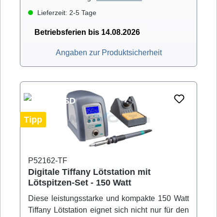
sehr großem Wärmebedarf professionell
Lieferzeit: 2-5 Tage
ausgeführt werden. Für die unterschiedlichen
Anwendungen steht die große Auswahl an
Betriebsferien bis 14.08.2026
ERSADUR-Dauerlötspitzen der Serie 832 und
Angaben zur Produktsicherheit
842 zur Verfügung.Durch den Verzicht auf
einen schweren Netztransformator und die
Verwendung einer wärmebeständigen
Anschlussleitung eignet sich der ERSA Multi-
TC daher auch hervorragend für den mobilen
Einsatz im Service-, Wartungs- und
Tipp
Reparaturbereich.
P52162-TF
Digitale Tiffany Lötstation mit
Lötspitzen-Set - 150 Watt
Diese leistungsstarke und kompakte 150 Watt
Tiffany Lötstation eignet sich nicht nur für den