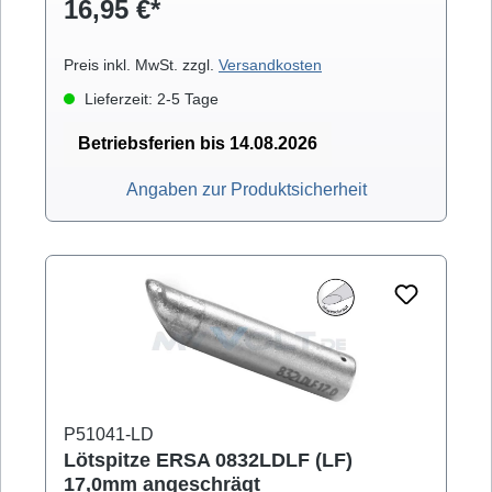
16,95 €*
(mit Powertool), Multi-TC
Preis inkl. MwSt. zzgl.
Versandkosten
Lieferzeit: 2-5 Tage
Betriebsferien bis 14.08.2026
Angaben zur Produktsicherheit
P51041-LD
Lötspitze ERSA 0832LDLF (LF)
17,0mm angeschrägt