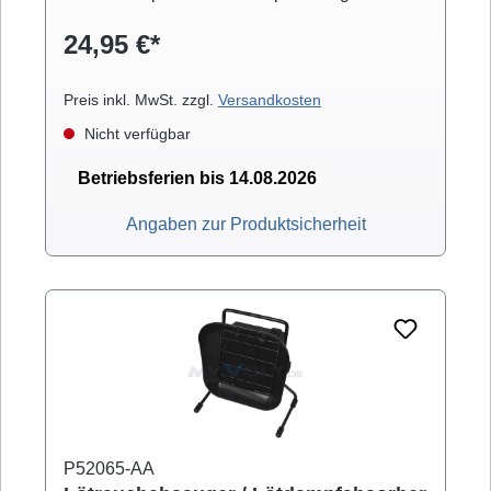
Diese durch einen an der Frontseite
24,95 €*
eingespannten groben Aktivkohle-Filter nach
Hinten ab.
Preis inkl. MwSt. zzgl.
Versandkosten
Nicht verfügbar
Betriebsferien bis 14.08.2026
Angaben zur Produktsicherheit
P52065-AA