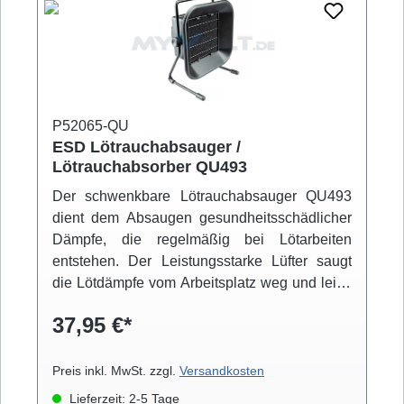
P52065-QU
ESD Lötrauchabsauger /
Lötrauchabsorber QU493
Der schwenkbare Lötrauchabsauger QU493
dient dem Absaugen gesundheitsschädlicher
Dämpfe, die regelmäßig bei Lötarbeiten
entstehen. Der Leistungsstarke Lüfter saugt
die Lötdämpfe vom Arbeitsplatz weg und leitet
Diese durch einen an der Frontseite
37,95 €*
eingespannten groben Aktivkohle-Filter nach
Hinten ab.
Preis inkl. MwSt. zzgl.
Versandkosten
Lieferzeit: 2-5 Tage