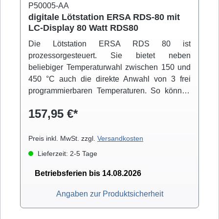
P50005-AA
digitale Lötstation ERSA RDS-80 mit
LC-Display 80 Watt RDS80
Die Lötstation ERSA RDS 80 ist
prozessorgesteuert. Sie bietet neben
beliebiger Temperaturwahl zwischen 150 und
450 °C auch die direkte Anwahl von 3 frei
programmierbaren Temperaturen. So können
Sie, mit nur einem Tastendruck, schnell
157,95 €*
zwischen verschiedenen Arbeitstemperaturen
wechseln. Weitere nützliche Features sind die
Standby- und die Auto-Power-Off-Funktion. Ein
Preis inkl. MwSt. zzgl.
Versandkosten
großes, gut ablesbares LC-Display gibt
Lieferzeit: 2-5 Tage
Auskunft über die aktuelle
Lötspitzentemperatur. Das kraftvolle PTC-
Betriebsferien bis 14.08.2026
Heizelement des Lötkolbens RT 80 garantiert
Angaben zur Produktsicherheit
ein schnelles Erreichen der Solltemperatur
und bietet eine große Leistungsreserve. Durch