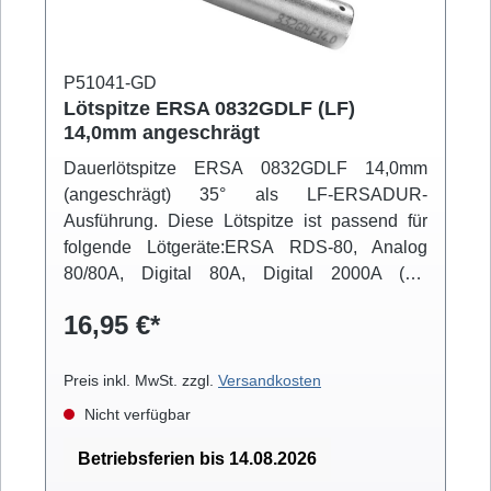
P51041-GD
Lötspitze ERSA 0832GDLF (LF)
14,0mm angeschrägt
Dauerlötspitze ERSA 0832GDLF 14,0mm
(angeschrägt) 35° als LF-ERSADUR-
Ausführung. Diese Lötspitze ist passend für
folgende Lötgeräte:ERSA RDS-80, Analog
80/80A, Digital 80A, Digital 2000A (mit
Powertool), ELS 8000/M/D, Micro-Con 60iA
16,95 €*
(mit Powertool), Multi-TC
Preis inkl. MwSt. zzgl.
Versandkosten
Nicht verfügbar
Betriebsferien bis 14.08.2026