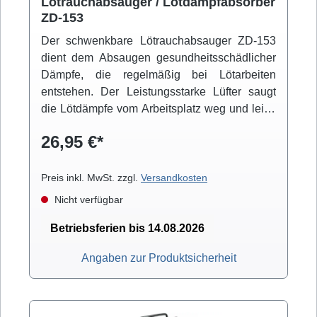
Lötrauchabsauger / Lötdampfabsorber
ZD-153
Der schwenkbare Lötrauchabsauger ZD-153
dient dem Absaugen gesundheitsschädlicher
Dämpfe, die regelmäßig bei Lötarbeiten
entstehen. Der Leistungsstarke Lüfter saugt
die Lötdämpfe vom Arbeitsplatz weg und leitet
Diese durch einen an der Frontseite
26,95 €*
eingespannten groben Aktivkohle-Filter nach
Hinten ab.
Preis inkl. MwSt. zzgl.
Versandkosten
Nicht verfügbar
Betriebsferien bis 14.08.2026
Angaben zur Produktsicherheit