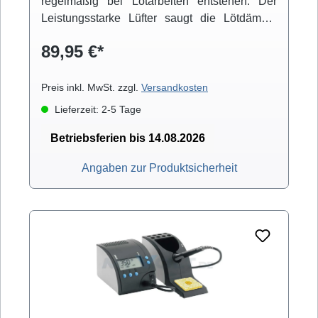
regelmäßig bei Lötarbeiten entstehen. Der
Leistungsstarke Lüfter saugt die Lötdämpfe
vom Arbeitsplatz weg und leitet Diese durch
89,95 €*
einen an der Frontseite eingespannten groben
Aktivkohle-Filter nach Hinten ab.
Preis inkl. MwSt. zzgl.
Versandkosten
Lieferzeit: 2-5 Tage
Betriebsferien bis 14.08.2026
Angaben zur Produktsicherheit