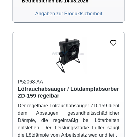
life" Lüfter Mit Aktivkohlefilter
Betriebsferien bis 14.08.2026
Angaben zur Produktsicherheit
P52068-AA
Lötrauchabsauger / Lötdampfabsorber
ZD-159 regelbar
Der regelbare Lötrauchabsauger ZD-159 dient
dem Absaugen gesundheitsschädlicher
Dämpfe, die regelmäßig bei Lötarbeiten
entstehen. Der Leistungsstarke Lüfter saugt
die Lötdämpfe vom Arbeitsplatz weg und leitet