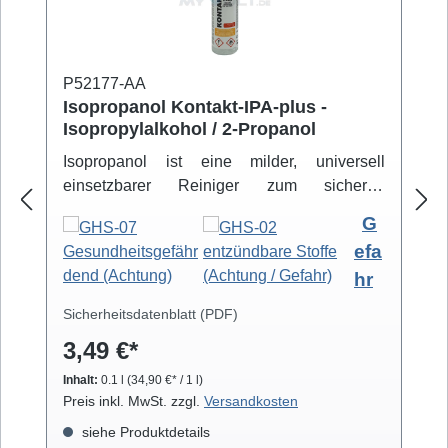
P52177-AA
Isopropanol Kontakt-IPA-plus -
Isopropylalkohol / 2-Propanol
Isopropanol ist eine milder, universell
einsetzbarer Reiniger zum sicheren
Entfernen von Schmutz- und Fettbelägen.
G
Hochreiner Isopropanol-Alkohol ( 99,8% )
efa
eignet sich zur professionellen Säuberung
hr
von z.B. Video- und Tonköpfen,
Laufwerkteilen, Gummirollen und optischen
Sicherheitsdatenblatt (PDF)
Gläsern. Isopropanol verdunstet schnell und
3,49 €*
arbeitet rückstandsfrei.
Inhalt:
0.1 l
(34,90 €* / 1 l)
Preis inkl. MwSt. zzgl.
Versandkosten
siehe Produktdetails