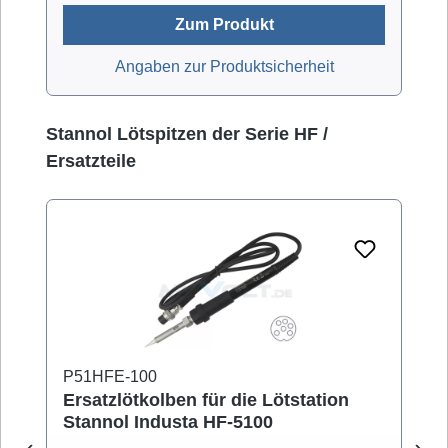
Zum Produkt
Angaben zur Produktsicherheit
Produktgalerie überspringen
Stannol Lötspitzen der Serie HF /
Ersatzteile
P51HFE-100
Ersatzlötkolben für die Lötstation
Stannol Industa HF-5100