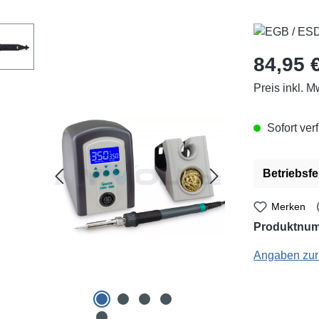
Regulärer Pr
84,95 
Preis inkl. M
Sofort verf
Betriebsfe
Merken
Produktnu
Quick: QU3104 - 
Angaben zur 