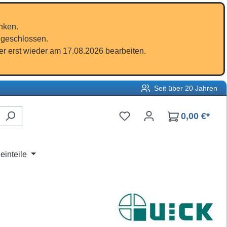
nken.
 geschlossen.
r erst wieder am 17.08.2026 bearbeiten.
Seit über 20 Jahren
Du hast 0 Produkte auf d
0,00 €*
einteile