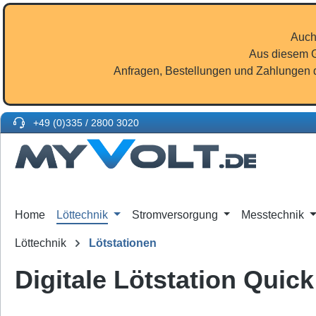
m Hauptinhalt springen
Zur Suche springen
Zur Hauptnavigation springen
Auch
Aus diesem G
Anfragen, Bestellungen und Zahlungen d
+49 (0)335 / 2800 3020
Home
Löttechnik
Stromversorgung
Messtechnik
Löttechnik
Lötstationen
Digitale Lötstation Quic