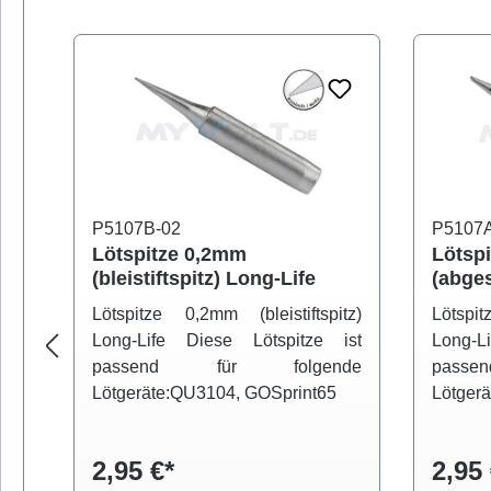
Produktgalerie überspringen
P5107B-02
P5107A
Lötspitze 0,2mm
Lötsp
(bleistiftspitz) Long-Life
(abges
Lötspitze 0,2mm (bleistiftspitz)
Lötspi
Long-Life Diese Lötspitze ist
Long-L
passend für folgende
pass
Lötgeräte:QU3104, GOSprint65
Lötger
2,95 €*
2,95 