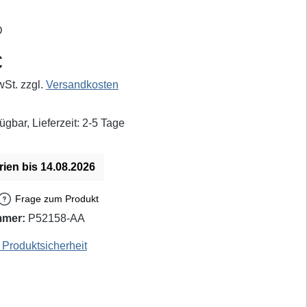
eis:
€
wSt. zzgl.
Versandkosten
ügbar, Lieferzeit: 2-5 Tage
rien bis 14.08.2026
Frage zum Produkt
mmer:
P52158-AA
EAN / GTIN: 4250078320548
Produktsicherheit