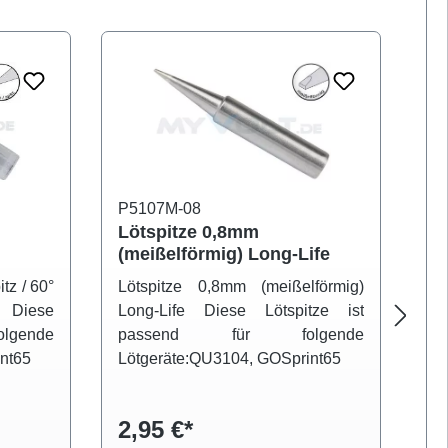
P5107M-08
P5
Lötspitze 0,8mm
Lö
(meißelförmig) Long-Life
(b
e
itz / 60°
Lötspitze 0,8mm (meißelförmig)
Lö
e Diese
Long-Life Diese Lötspitze ist
Lo
folgende
passend für folgende
p
nt65
Lötgeräte:QU3104, GOSprint65
Lö
2,95 €*
2