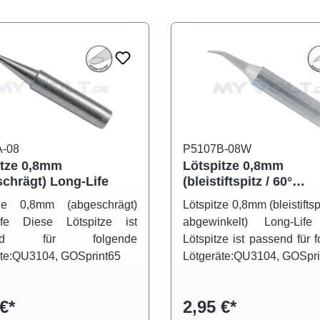
-08
P5107B-08W
itze 0,8mm
Lötspitze 0,8mm
chrägt) Long-Life
(bleistiftspitz / 60°
abgewinkelt) Long-Lif
tze 0,8mm (abgeschrägt)
Lötspitze 0,8mm (bleistiftsp
ife Diese Lötspitze ist
abgewinkelt) Long-Lif
end für folgende
Lötspitze ist passend für 
äte:QU3104, GOSprint65
Lötgeräte:QU3104, GOSpri
€*
2,95 €*