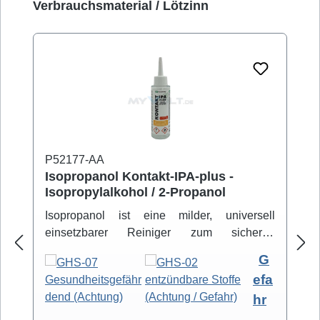
Produktgalerie überspringen
Verbrauchsmaterial / Lötzinn
P52177-AA
Isopropanol Kontakt-IPA-plus -
Isopropylalkohol / 2-Propanol
Isopropanol ist eine milder, universell
einsetzbarer Reiniger zum sicheren
Entfernen von Schmutz- und Fettbelägen.
G
Hochreiner Isopropanol-Alkohol ( 99,8% )
efa
eignet sich zur professionellen Säuberung
hr
von z.B. Video- und Tonköpfen,
Laufwerkteilen, Gummirollen und optischen