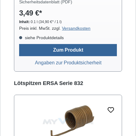
Sicherheitsdatenblatt (PDF)
Gläsern. Isopropanol verdunstet schnell und
3,49 €*
arbeitet rückstandsfrei.
Inhalt:
0.1 l
(34,90 €* / 1 l)
Preis inkl. MwSt. zzgl.
Versandkosten
siehe Produktdetails
Zum Produkt
Angaben zur Produktsicherheit
Produktgalerie überspringen
Lötspitzen ERSA Serie 832