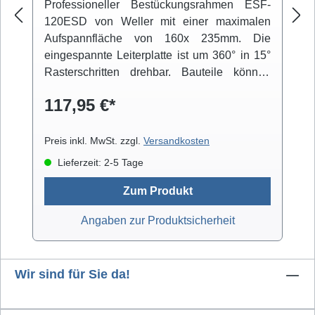
Professioneller Bestückungsrahmen ESF-
120ESD von Weller mit einer maximalen
Aufspannfläche von 160x 235mm. Die
eingespannte Leiterplatte ist um 360° in 15°
Rasterschritten drehbar. Bauteile können
über einen beweglichen Arm fixiert werden.
117,95 €*
Der niedrige Schwerpunkt der Konstruktion
und die integrierten Gummifüße sorgen für
einen rutschfesten Stand.
Preis inkl. MwSt. zzgl.
Versandkosten
Lieferzeit: 2-5 Tage
Zum Produkt
Angaben zur Produktsicherheit
Wir sind für Sie da!