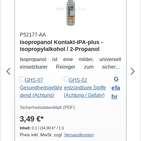
P52177-AA
Isopropanol Kontakt-IPA-plus -
Isopropylalkohol / 2-Propanol
Isopropanol ist eine milder, universell
einsetzbarer Reiniger zum sicheren
Entfernen von Schmutz- und Fettbelägen.
G
Hochreiner Isopropanol-Alkohol ( 99,8% )
efa
eignet sich zur professionellen Säuberung
hr
von z.B. Video- und Tonköpfen,
Laufwerkteilen, Gummirollen und optischen
Sicherheitsdatenblatt (PDF)
Gläsern. Isopropanol verdunstet schnell und
3,49 €*
arbeitet rückstandsfrei.
Inhalt:
0.1 l
(34,90 €* / 1 l)
Preis inkl. MwSt. zzgl.
Versandkosten