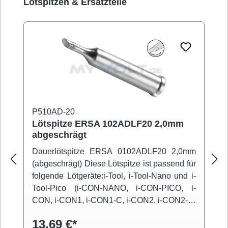
Produktgalerie überspringen
Lötspitzen & Ersatzteile
P510AD-20
Lötspitze ERSA 102ADLF20 2,0mm
abgeschrägt
Dauerlötspitze ERSA 0102ADLF20 2,0mm
(abgeschrägt) Diese Lötspitze ist passend für
folgende Lötgeräte:i-Tool, i-Tool-Nano und i-
Tool-Pico (i-CON-NANO, i-CON-PICO, i-
CON, i-CON1, i-CON1-C, i-CON2, i-CON2-C,
i-CON-VARIO)
13,69 €*