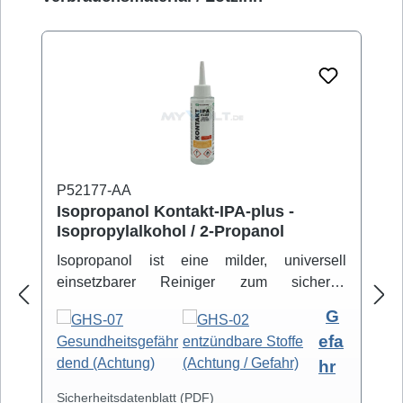
P52177-AA
Isopropanol Kontakt-IPA-plus -
Isopropylalkohol / 2-Propanol
Isopropanol ist eine milder, universell
einsetzbarer Reiniger zum sicheren
Entfernen von Schmutz- und Fettbelägen.
G
Hochreiner Isopropanol-Alkohol ( 99,8% )
efa
eignet sich zur professionellen Säuberung
hr
von z.B. Video- und Tonköpfen,
Laufwerkteilen, Gummirollen und optischen
Sicherheitsdatenblatt (PDF)