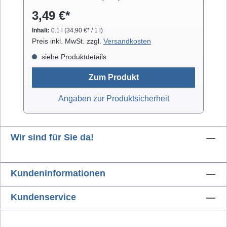
Gläsern. Isopropanol verdunstet schnell und
3,49 €*
arbeitet rückstandsfrei.
Inhalt:
0.1 l
(34,90 €* / 1 l)
Preis inkl. MwSt. zzgl.
Versandkosten
siehe Produktdetails
Zum Produkt
Angaben zur Produktsicherheit
Wir sind für Sie da!
Kundeninformationen
Kundenservice