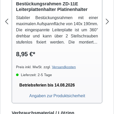
Bestückungsrahmen ZD-11E
Leiterplattenhalter Platinenhalter
Stabiler Bestückungsrahmen mit einer
maximalen Aufspannfläche von 140x 190mm.
Die eingespannte Leiterplatte ist um 360°
drehbar und kann über 2 Stellschrauben
stufenlos fixiert werden. Die montierten
Gummifüße sorgen für einen rutschfesten
8,95 €*
Stand.
Preis inkl. MwSt. zzgl.
Versandkosten
Lieferzeit: 2-5 Tage
Betriebsferien bis 14.08.2026
Angaben zur Produktsicherheit
Produktgalerie überspringen
Verbrauchsmaterial / Lötzinn