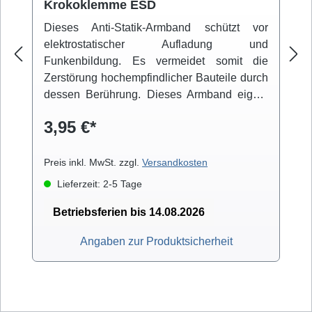
Krokoklemme ESD
Dieses Anti-Statik-Armband schützt vor
elektrostatischer Aufladung und
Funkenbildung. Es vermeidet somit die
Zerstörung hochempfindlicher Bauteile durch
dessen Berührung. Dieses Armband eignet
sich daher hervorragend für
3,95 €*
Wartungsarbeiten am Computer oder
Lötarbeiten an aufwendigen Schaltungen.
Die Erdung erfolgt über den bereits
Preis inkl. MwSt. zzgl.
Versandkosten
montierten Bananenstecker oder über die
Lieferzeit: 2-5 Tage
aufsteckbare Krokoklemme.
Betriebsferien bis 14.08.2026
Angaben zur Produktsicherheit