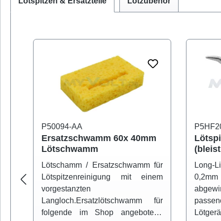
Lötspitzen & Ersatzteile
Lötzubehör
Produktgalerie überspringen
P50094-AA
P5HF2
Ersatzschwamm 60x 40mm
Lötsp
Lötschwamm
(bleist
abgewi
Lötschamm / Ersatzschwamm für
Long-Li
0,2W 
Lötspitzenreinigung mit einem
0,2mm
vorgestanzten
abgewin
Langloch.Ersatzlötschwamm für
pass
folgende im Shop angebotene
Lötger