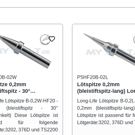
0B-02W
P5HF20B-02L
itze 0,2mm
Lötspitze 0,2mm
iftspitz - 30°
(bleistiftspitz-lang) Lo
nkelt) Long-Life B-
Life B-0,2L HF20
fe Lötspitze B-0,2W-HF20 -
Long-Life Lötspitze B-0,2
HF20
 (bleistiftspitz - 30°
0,2mm (bleistiftspitz-lan
kelt) Diese Lötspitze ist
Lötspitze ist passend für 
end für folgende
Lötgeräte:3202, 376D und
äte:3202, 376D und TS2200