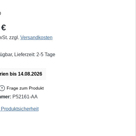
eis:
 €
wSt. zzgl.
Versandkosten
ügbar, Lieferzeit: 2-5 Tage
rien bis 14.08.2026
Frage zum Produkt
mmer:
P52161-AA
EAN / GTIN: 4250078322320
Produktsicherheit