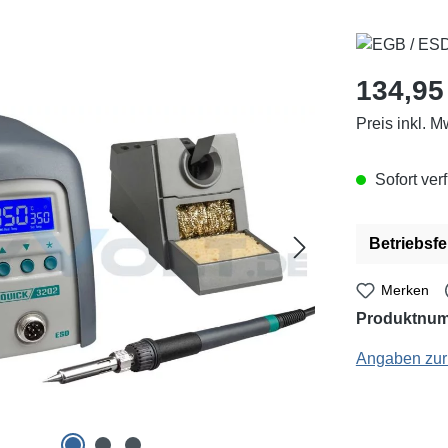
Regulärer Pr
134,95
Preis inkl. M
Sofort verf
Betriebsfe
Merken
Produktnu
Quick: QU3202 - 
Angaben zur 