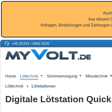
m Hauptinhalt springen
Zur Suche springen
Zur Hauptnavigation springen
Auch
Aus diesem G
Anfragen, Bestellungen und Zahlungen d
+49 (0)335 / 2800 3020
Home
Löttechnik
Stromversorgung
Messtechnik
Löttechnik
Lötstationen
Digitale Lötstation Quic