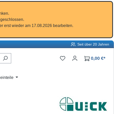
nken.
 geschlossen.
r erst wieder am 17.08.2026 bearbeiten.
Seit über 20 Jahren
Du hast 0 Produkte auf d
0,00 €*
einteile