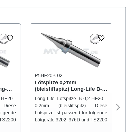
P5HF20B-02
P5
Lötspitze 0,2mm
Lö
ng-
(bleistiftspitz) Long-Life B-
(b
0,2 HF20
0,
L-HF20 -
Long-Life Lötspitze B-0,2-HF20 -
Lo
g) Diese
0,2mm (bleistiftspitz) Diese
0,
folgende
Lötspitze ist passend für folgende
Lö
 TS2200
Lötgeräte:3202, 376D und TS2200
Lö