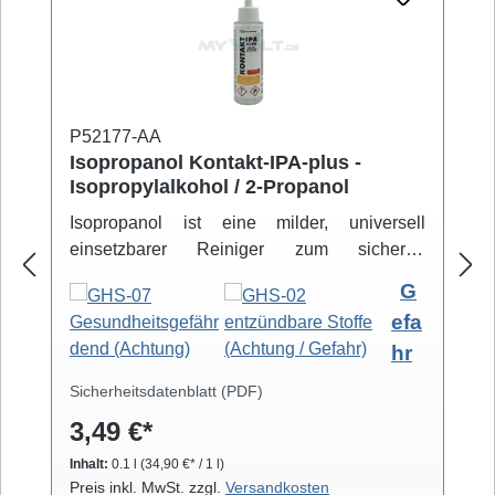
P52177-AA
Isopropanol Kontakt-IPA-plus -
Isopropylalkohol / 2-Propanol
Isopropanol ist eine milder, universell
einsetzbarer Reiniger zum sicheren
Entfernen von Schmutz- und Fettbelägen.
G
Hochreiner Isopropanol-Alkohol ( 99,8% )
efa
eignet sich zur professionellen Säuberung
hr
von z.B. Video- und Tonköpfen,
Laufwerkteilen, Gummirollen und optischen
Sicherheitsdatenblatt (PDF)
Gläsern. Isopropanol verdunstet schnell und
3,49 €*
arbeitet rückstandsfrei.
Inhalt:
0.1 l
(34,90 €* / 1 l)
Preis inkl. MwSt. zzgl.
Versandkosten