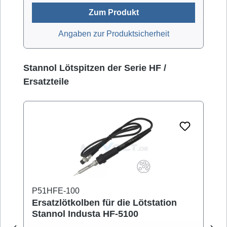
Zum Produkt
Angaben zur Produktsicherheit
Produktgalerie überspringen
Stannol Lötspitzen der Serie HF /
Ersatzteile
P51HFE-100
Ersatzlötkolben für die Lötstation
Stannol Industa HF-5100