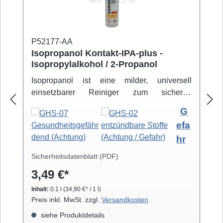
P52177-AA
Isopropanol Kontakt-IPA-plus -
Isopropylalkohol / 2-Propanol
Isopropanol ist eine milder, universell
einsetzbarer Reiniger zum sicheren
Entfernen von Schmutz- und Fettbelägen.
G
Hochreiner Isopropanol-Alkohol ( 99,8% )
efa
eignet sich zur professionellen Säuberung
hr
von z.B. Video- und Tonköpfen,
Laufwerkteilen, Gummirollen und optischen
Sicherheitsdatenblatt (PDF)
Gläsern. Isopropanol verdunstet schnell und
3,49 €*
arbeitet rückstandsfrei.
Inhalt:
0.1 l
(34,90 €* / 1 l)
Preis inkl. MwSt. zzgl.
Versandkosten
siehe Produktdetails