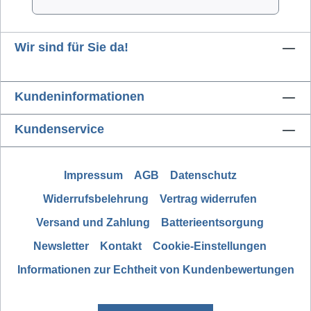
102B Ø 4,5x 9,5 mm Für den feinen und
punktgenauen Auftrag. BR-102K Ø 4,5x 12,5
Wir sind für Sie da!
mm Für den punktgenauen, linearen und
flächigen Auftrag. BR-102F Ø 4,5x 10,0 mm
Für den flächigen Auftrag.
Kundeninformationen
Kundenservice
Impressum
AGB
Datenschutz
Widerrufsbelehrung
Vertrag widerrufen
Versand und Zahlung
Batterieentsorgung
Newsletter
Kontakt
Cookie-Einstellungen
Informationen zur Echtheit von Kundenbewertungen