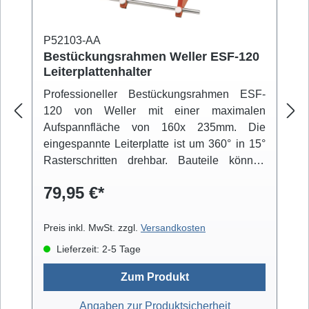
P52103-AA
Bestückungsrahmen Weller ESF-120
Leiterplattenhalter
Professioneller Bestückungsrahmen ESF-
120 von Weller mit einer maximalen
Aufspannfläche von 160x 235mm. Die
eingespannte Leiterplatte ist um 360° in 15°
Rasterschritten drehbar. Bauteile können
über einen beweglichen Arm fixiert werden.
79,95 €*
Der niedrige Schwerpunkt der Konstruktion
und die integrierten Gummifüße sorgen für
einen rutschfesten Stand.
Preis inkl. MwSt. zzgl.
Versandkosten
Lieferzeit: 2-5 Tage
Zum Produkt
Angaben zur Produktsicherheit