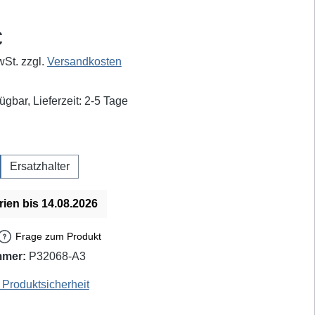
eis:
€
wSt. zzgl.
Versandkosten
ügbar, Lieferzeit: 2-5 Tage
auswählen
Ersatzhalter
rien bis 14.08.2026
Frage zum Produkt
mmer:
P32068-A3
19001 - EAN / GTIN: 4250260224517
Produktsicherheit