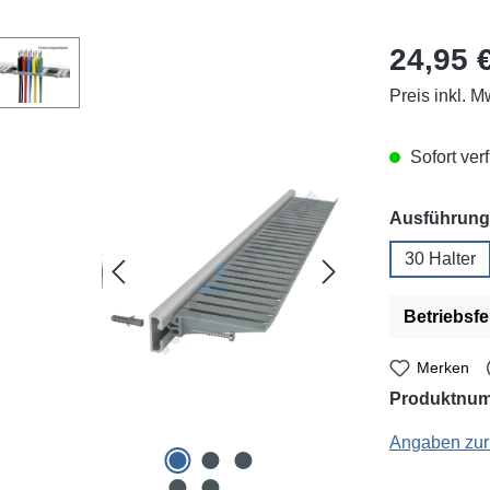
Regulärer Pr
24,95 
Preis inkl. M
Sofort verf
Ausführung
30 Halter
Betriebsfe
Merken
Produktnu
Hirschmann: 9739
Angaben zur 