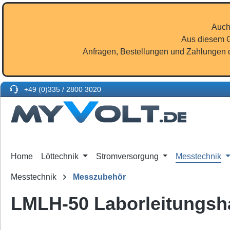
m Hauptinhalt springen
Zur Suche springen
Zur Hauptnavigation springen
Auch
Aus diesem G
Anfragen, Bestellungen und Zahlungen d
+49 (0)335 / 2800 3020
Home
Löttechnik
Stromversorgung
Messtechnik
Messtechnik
Messzubehör
LMLH-50 Laborleitungsh