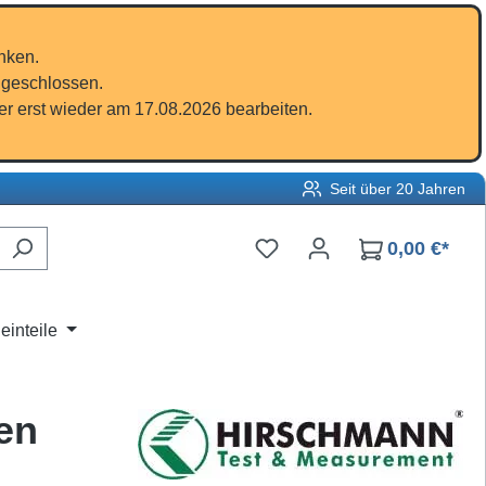
nken.
 geschlossen.
r erst wieder am 17.08.2026 bearbeiten.
Seit über 20 Jahren
Du hast 0 Produkte auf d
0,00 €*
einteile
en