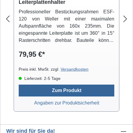
Leiterplattenhalter
Professioneller Bestückungsrahmen ESF-
120 von Weller mit einer maximalen
Aufspannfläche von 160x 235mm. Die
eingespannte Leiterplatte ist um 360° in 15°
Rasterschritten drehbar. Bauteile können
über einen beweglichen Arm fixiert werden.
79,95 €*
Der niedrige Schwerpunkt der Konstruktion
und die integrierten Gummifüße sorgen für
einen rutschfesten Stand.
Preis inkl. MwSt. zzgl.
Versandkosten
Lieferzeit: 2-5 Tage
Zum Produkt
Angaben zur Produktsicherheit
Wir sind für Sie da!