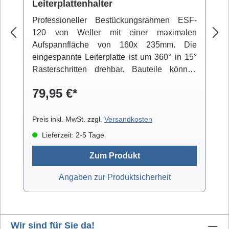
Leiterplattenhalter
Professioneller Bestückungsrahmen ESF-
120 von Weller mit einer maximalen
Aufspannfläche von 160x 235mm. Die
eingespannte Leiterplatte ist um 360° in 15°
Rasterschritten drehbar. Bauteile können
über einen beweglichen Arm fixiert werden.
79,95 €*
Der niedrige Schwerpunkt der Konstruktion
und die integrierten Gummifüße sorgen für
einen rutschfesten Stand.
Preis inkl. MwSt. zzgl.
Versandkosten
Lieferzeit: 2-5 Tage
Zum Produkt
Angaben zur Produktsicherheit
Wir sind für Sie da!