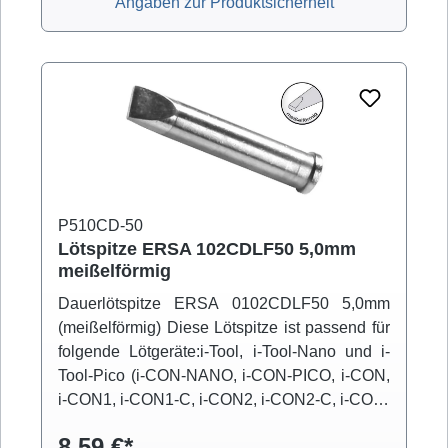
Angaben zur Produktsicherheit
P510CD-50
Lötspitze ERSA 102CDLF50 5,0mm
meißelförmig
Dauerlötspitze ERSA 0102CDLF50 5,0mm
(meißelförmig) Diese Lötspitze ist passend für
folgende Lötgeräte:i-Tool, i-Tool-Nano und i-
Tool-Pico (i-CON-NANO, i-CON-PICO, i-CON,
i-CON1, i-CON1-C, i-CON2, i-CON2-C, i-CON-
VARIO)
8,59 €*