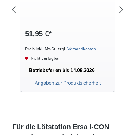
Lö
ne
D
Lö
51,95 €*
7
pa
d
A
Preis inkl. MwSt. zzgl.
Versandkosten
Pre
we
Nicht verfügbar
Betriebsferien bis 14.08.2026
Angaben zur Produktsicherheit
Für die Lötstation Ersa i-CON