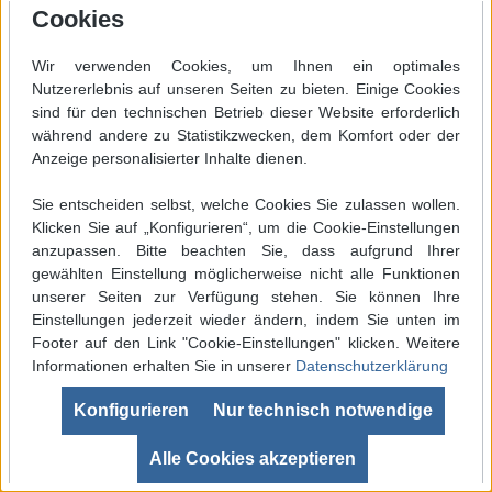
Cookies
Angaben zur Produktsicherheit
Wir verwenden Cookies, um Ihnen ein optimales
Nutzererlebnis auf unseren Seiten zu bieten. Einige Cookies
sind für den technischen Betrieb dieser Website erforderlich
während andere zu Statistikzwecken, dem Komfort oder der
Anzeige personalisierter Inhalte dienen.
Sie entscheiden selbst, welche Cookies Sie zulassen wollen.
Klicken Sie auf „Konfigurieren“, um die Cookie-Einstellungen
anzupassen. Bitte beachten Sie, dass aufgrund Ihrer
gewählten Einstellung möglicherweise nicht alle Funktionen
P510WD-16
unserer Seiten zur Verfügung stehen. Sie können Ihre
Lötspitze ERSA 102WDLF16 Ø 1,6mm
Einstellungen jederzeit wieder ändern, indem Sie unten im
mit Hohlkehle ( Lotdepot )
Footer auf den Link "Cookie-Einstellungen" klicken. Weitere
Informationen erhalten Sie in unserer
Datenschutzerklärung
Dauerlötspitze ERSA 0102WDLF16 Ø 1,6mm
Werkzeugleiste anzeigen
(Hohlkehle / Lotdepot) Diese Lötspitze ist
Konfigurieren
Nur technisch notwendige
passend für folgende Lötgeräte:i-Tool, i-Tool-
SEHR GUT
(4.99 / 5)
Nano und i-Tool-Pico (i-CON-NANO, i-CON-
aus
680
Bewertungen bei: ebay.de, shopvote.de ⓘ
Alle Cookies akzeptieren
Informationen zur Echtheit der Bewertungen
PICO, i-CON, i-CON1, i-CON1-C, i-CON2, i-