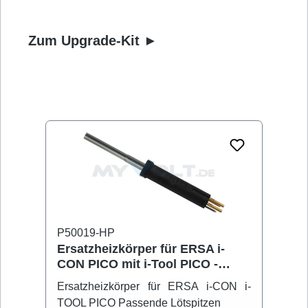
Zum Upgrade-Kit ►
Produktgalerie überspringen
P50019-HP
P5
Ersatzheizkörper für ERSA i-
Up
CON PICO mit i-Tool PICO -
i-C
013100J
i
Ersatzheizkörper für ERSA i-CON i-
Up
TOOL PICO Passende Lötspitzen
PI