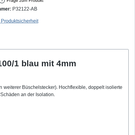
Frage zum Produkt
mmer:
P32122-AB
062-102 - EAN / GTIN: 4250260201570
Produktsicherheit
100/1 blau mit 4mm
eiterer Büschelstecker). Hochflexible, doppelt isolierte
n Schäden an der Isolation.