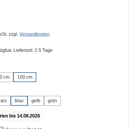
eis:
wSt. zzgl.
Versandkosten
ügbar, Lieferzeit: 2-5 Tage
ählen
0 cm
100 cm
hlen
arz
blau
gelb
grün
rien bis 14.08.2026