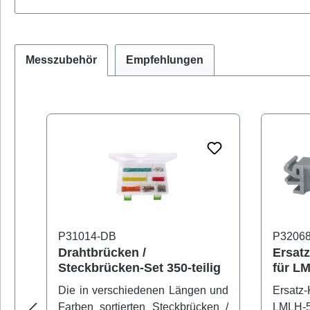
Messzubehör
Empfehlungen
Produktgalerie überspringen
P31014-DB
P3206
Drahtbrücken /
Ersat
Steckbrücken-Set 350-teilig
für L
Laborl
Die in verschiedenen Längen und
Ersatz
Farben sortierten Steckbrücken /
LMLH-50