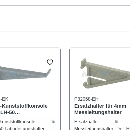
8-EK
P32068-EH
z-Kunststoffkonsole
Ersatzhalter für 4mm
MLH-50
Messleitungshalter
eitungshalter
-Kunststoffkonsole für
Ersatzhalter fü
 Laborleitungshalter.
Messleitungshalter. Der Ha