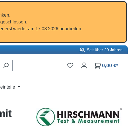
nken.
 geschlossen.
r erst wieder am 17.08.2026 bearbeiten.
Seit über 20 Jahren
Du hast 0 Produkte auf d
0,00 €*
einteile
mit