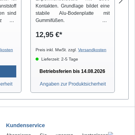
ststoff
Kontakten. Grundlage bildet eine
Ko
ten sind
stabile Alu-Bodenplatte mit
st
tz der
Gummifüßen. Die
G
 Auf
Kontaktterminals sind in 2
Ko
12,95 €*
1
en auch
Kontaktbahnen (je 128 Gruppen
Ko
itrollen
mit je 5 Kontakten) und 4
mi
Breite
Verteilerbahnen (je 4 Reihen mit
Ve
kosten
Preis inkl. MwSt. zzgl.
Versandkosten
Pre
gswagen
25 Kontakten) eingeteilt. 3
25
Lieferzeit: 2-5 Tage
140 und
Anschlussbuchsen stehen als
An
Messkontakt oder für die
M
Betriebsferien bis 14.08.2026
Stromversorgung zur Verfügung.
St
erheit
Angaben zur Produktsicherheit
Kundenservice