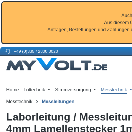
m Hauptinhalt springen
Zur Suche springen
Zur Hauptnavigation springen
Auch
Aus diesem G
Anfragen, Bestellungen und Zahlungen d
+49 (0)335 / 2800 3020
Home
Löttechnik
Stromversorgung
Messtechnik
Messtechnik
Messleitungen
Laborleitung / Messleit
4mm Lamellenstecker 1