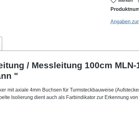
Merken
Produktnu
Hirschmann: 934 
Angaben zur 
eitung / Messleitung 100cm MLN-
nn "
r mit axiale 4mm Buchsen für Turmsteckbauweise (Aufstecken w
doppelte Isolierung dient auch als Farbindikator zur Erkennung vo