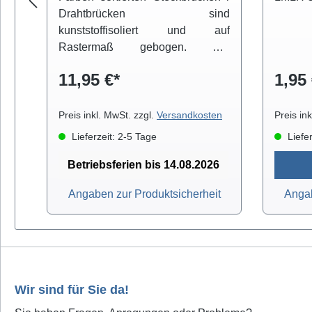
Drahtbrücken sind
kunststoffisoliert und auf
Rastermaß gebogen. Die
Lieferung erfolgt in einer
11,95 €*
1,95 
praktischen Klarsichtbox.
Preis inkl. MwSt. zzgl.
Versandkosten
Preis in
Lieferzeit: 2-5 Tage
Liefer
Betriebsferien bis 14.08.2026
Angaben zur Produktsicherheit
Angab
Wir sind für Sie da!