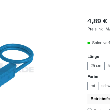
Regulärer Pr
4,89 €
Preis inkl. M
Sofort verf
ausw
Länge
25 cm
5
auswä
Farbe
rot
schw
Betriebsfe