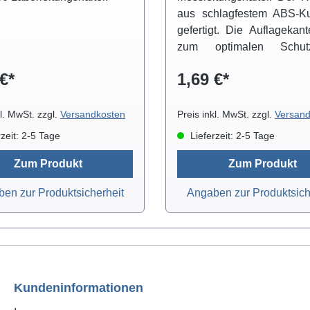
aus schlagfestem ABS-Kun
gefertigt. Die Auflagekan
zum optimalen Schu
Messleitungen abgerundet.
€*
1,69 €*
Anfrage können wir Ihn
Messleitungswagen mit Gle
in 50cm und 100cm 
kl. MwSt. zzgl.
Versandkosten
Preis inkl. MwSt. zzgl.
Versand
anbieten. Die Messleitun
zeit: 2-5 Tage
Lieferzeit: 2-5 Tage
sind in den Höhen 100, 
160 cm erhältlich.
Zum Produkt
Zum Produkt
en zur Produktsicherheit
Angaben zur Produktsich
Kundeninformationen