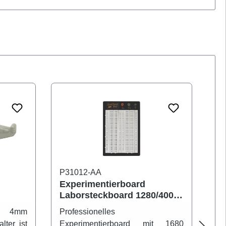
P31012-AA
P3
Experimentierboard
Ex
Laborsteckboard 1280/400
La
3-Terminals
Ko
r 4mm
Professionelles
Pr
lter ist
Experimentierboard mit 1680
Ex