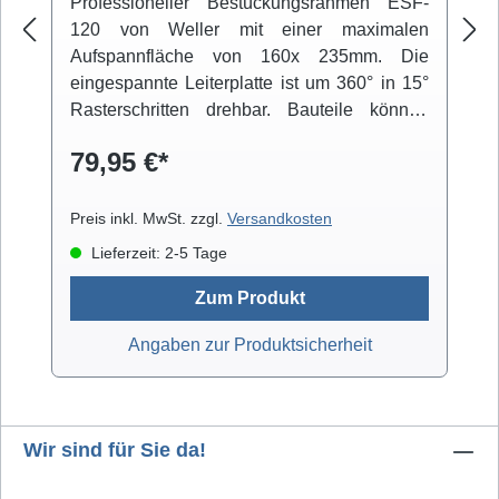
Professioneller Bestückungsrahmen ESF-
120 von Weller mit einer maximalen
Aufspannfläche von 160x 235mm. Die
eingespannte Leiterplatte ist um 360° in 15°
Rasterschritten drehbar. Bauteile können
über einen beweglichen Arm fixiert werden.
79,95 €*
Der niedrige Schwerpunkt der Konstruktion
und die integrierten Gummifüße sorgen für
einen rutschfesten Stand.
Preis inkl. MwSt. zzgl.
Versandkosten
Lieferzeit: 2-5 Tage
Zum Produkt
Angaben zur Produktsicherheit
Wir sind für Sie da!