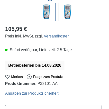
Regulärer Preis:
105,95 €
Preis inkl. MwSt. zzgl.
Versandkosten
Sofort verfügbar, Lieferzeit: 2-5 Tage
Betriebsferien bis 14.08.2026
Merken
Frage zum Produkt
Produktnummer:
P32101-AA
PeakTech: P-2180 - EAN / GTIN: 4250569403026
Angaben zur Produktsicherheit