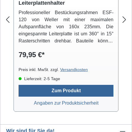
Leiterplattenhalter
Professioneller Bestückungsrahmen ESF-
120 von Weller mit einer maximalen
Aufspannfläche von 160x 235mm. Die
eingespannte Leiterplatte ist um 360° in 15°
Rasterschritten drehbar. Bauteile können
über einen beweglichen Arm fixiert werden.
79,95 €*
Der niedrige Schwerpunkt der Konstruktion
und die integrierten Gummifüße sorgen für
einen rutschfesten Stand.
Preis inkl. MwSt. zzgl.
Versandkosten
Lieferzeit: 2-5 Tage
Zum Produkt
Angaben zur Produktsicherheit
Wir sind für Sie da!