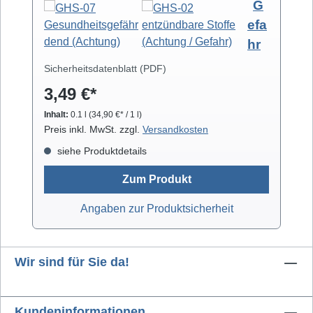
G
Hochreiner Isopropanol-Alkohol ( 99,8% )
efa
eignet sich zur professionellen Säuberung
hr
von z.B. Video- und Tonköpfen,
Laufwerkteilen, Gummirollen und optischen
Sicherheitsdatenblatt (PDF)
Gläsern. Isopropanol verdunstet schnell und
3,49 €*
arbeitet rückstandsfrei.
Inhalt:
0.1 l
(34,90 €* / 1 l)
Preis inkl. MwSt. zzgl.
Versandkosten
siehe Produktdetails
Zum Produkt
Angaben zur Produktsicherheit
Wir sind für Sie da!
Kundeninformationen