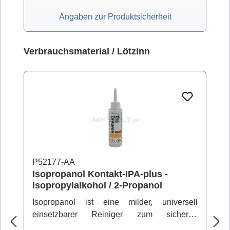
Angaben zur Produktsicherheit
Produktgalerie überspringen
Verbrauchsmaterial / Lötzinn
P52177-AA
Isopropanol Kontakt-IPA-plus -
Isopropylalkohol / 2-Propanol
Isopropanol ist eine milder, universell
einsetzbarer Reiniger zum sicheren
Entfernen von Schmutz- und Fettbelägen.