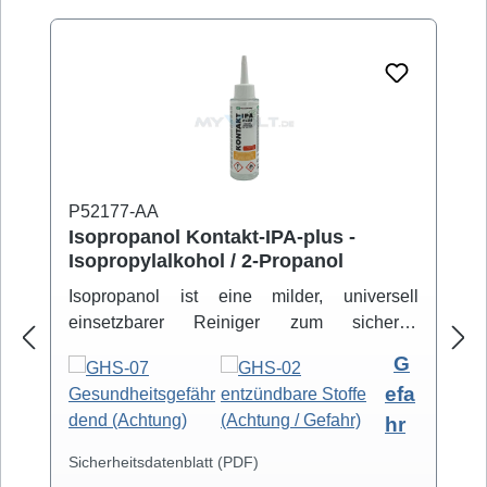
P52177-AA
Isopropanol Kontakt-IPA-plus -
Isopropylalkohol / 2-Propanol
Isopropanol ist eine milder, universell
einsetzbarer Reiniger zum sicheren
Entfernen von Schmutz- und Fettbelägen.
G
Hochreiner Isopropanol-Alkohol ( 99,8% )
efa
eignet sich zur professionellen Säuberung
hr
von z.B. Video- und Tonköpfen,
Laufwerkteilen, Gummirollen und optischen
Sicherheitsdatenblatt (PDF)
Gläsern. Isopropanol verdunstet schnell und