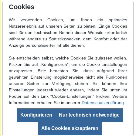
Cookies
Wir verwenden Cookies, um Ihnen ein optimales
Nutzererlebnis auf unseren Seiten zu bieten. Einige Cookies
sind für den technischen Betrieb dieser Website erforderlich
während andere zu Statistikzwecken, dem Komfort oder der
Anzeige personalisierter Inhalte dienen.
Sie entscheiden selbst, welche Cookies Sie zulassen wollen.
Klicken Sie auf „Konfigurieren“, um die Cookie-Einstellungen
anzupassen. Bitte beachten Sie, dass aufgrund Ihrer
gewählten Einstellung möglicherweise nicht alle Funktionen
unserer Seiten zur Verfügung stehen. Sie können Ihre
Einstellungen jederzeit wieder ändern, indem Sie unten im
Footer auf den Link "Cookie-Einstellungen" klicken. Weitere
Informationen erhalten Sie in unserer
Datenschutzerklärung
Werkzeugleiste anzeigen
Konfigurieren
Nur technisch notwendige
SEHR GUT
(4.99 / 5)
aus
680
Bewertungen bei: ebay.de, shopvote.de ⓘ
Alle Cookies akzeptieren
Informationen zur Echtheit der Bewertungen