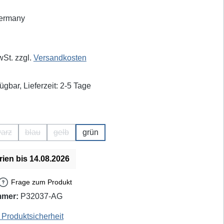
eis:
wSt. zzgl.
Versandkosten
ügbar, Lieferzeit: 2-5 Tage
hlen
arz
blau
gelb
grün
on ist zurzeit nicht verfügbar.)
Diese Option ist zurzeit nicht verfügbar.)
(Diese Option ist zurzeit nicht verfügbar.)
(Diese Option ist zurzeit nicht verfügbar.)
rien bis 14.08.2026
Frage zum Produkt
mmer:
P32037-AG
Produktsicherheit