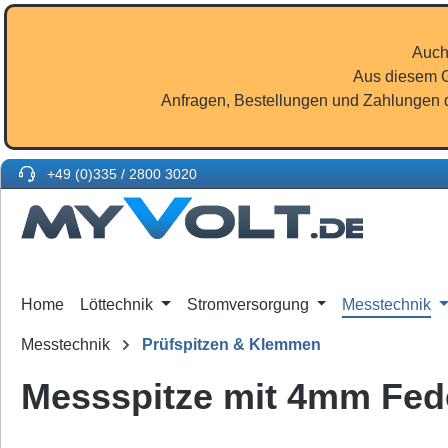
m Hauptinhalt springen
Zur Suche springen
Zur Hauptnavigation springen
Auch
Aus diesem G
Anfragen, Bestellungen und Zahlungen d
+49 (0)335 / 2800 3020
Home
Löttechnik
Stromversorgung
Messtechnik
Messtechnik
Prüfspitzen & Klemmen
Messspitze mit 4mm Fed