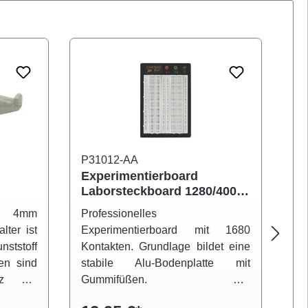
P31012-AA
P3
Experimentierboard
Ex
Laborsteckboard 1280/400
La
3-Terminals
Ko
r 4mm
Professionelles
Pr
lter ist
Experimentierboard mit 1680
Ex
ststoff
Kontakten. Grundlage bildet eine
Ko
ten sind
stabile Alu-Bodenplatte mit
st
tz der
Gummifüßen. Die
G
 Auf
Kontaktterminals sind in 2
Ko