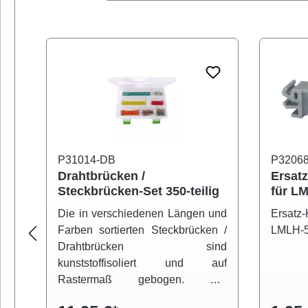
Produktgalerie überspringen
P31014-DB
P3206
Drahtbrücken /
Ersat
Steckbrücken-Set 350-teilig
für L
Laborl
Die in verschiedenen Längen und
Ersatz
Farben sortierten Steckbrücken /
LMLH-50
Drahtbrücken sind
kunststoffisoliert und auf
Rastermaß gebogen. Die
Lieferung erfolgt in einer