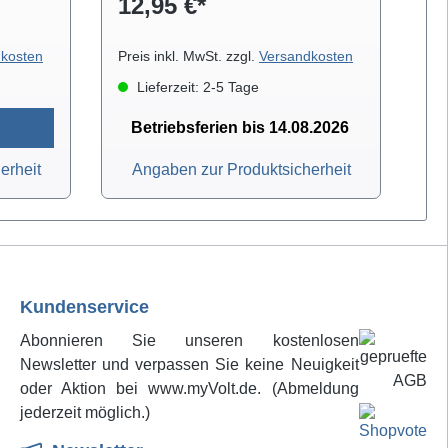
12,95 €*
1
en auch
Kontaktbahnen (je 128 Gruppen
Ko
itrollen
mit je 5 Kontakten) und 4
mi
Breite
Verteilerbahnen (je 4 Reihen mit
Ve
kosten
Preis inkl. MwSt. zzgl.
Versandkosten
Pre
gswagen
25 Kontakten) eingeteilt. 3
25
Lieferzeit: 2-5 Tage
140 und
Anschlussbuchsen stehen als
An
Messkontakt oder für die
M
Betriebsferien bis 14.08.2026
Stromversorgung zur Verfügung.
St
erheit
Angaben zur Produktsicherheit
Kundenservice
Abonnieren Sie unseren kostenlosen
Newsletter und verpassen Sie keine Neuigkeit
oder Aktion bei www.myVolt.de. (Abmeldung
jederzeit möglich.)