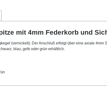
pitze mit 4mm Federkorb und Sic
egel (vernickelt). Der Anschluß erfolgt über eine axiale 4mm Si
hwarz, blau, gelb oder grün erhältlich.
rün