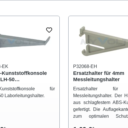
8-EK
P32068-EH
z-Kunststoffkonsole
Ersatzhalter für 4mm
MLH-50
Messleitungshalter
eitungshalter
-Kunststoffkonsole für
Ersatzhalter fü
 Laborleitungshalter.
Messleitungshalter. Der Ha
aus schlagfestem ABS-Kun
gefertigt. Die Auflagekan
zum optimalen Schu
Messleitungen abgerundet.