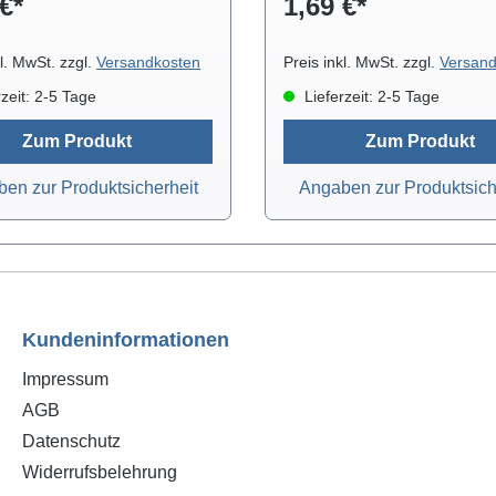
€*
1,69 €*
Anfrage können wir Ihn
Messleitungswagen mit Gle
in 50cm und 100cm 
kl. MwSt. zzgl.
Versandkosten
Preis inkl. MwSt. zzgl.
Versand
anbieten. Die Messleitun
zeit: 2-5 Tage
Lieferzeit: 2-5 Tage
sind in den Höhen 100, 
160 cm erhältlich.
Zum Produkt
Zum Produkt
en zur Produktsicherheit
Angaben zur Produktsich
Kundeninformationen
Impressum
AGB
Datenschutz
Widerrufsbelehrung