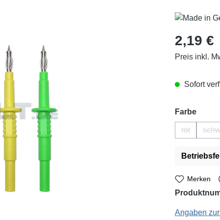
Regulärer Pr
2,19 €
Preis inkl. M
Sofort verf
auswä
Farbe
rot
schw
(Diese Opti
(
Betriebsfe
Merken
Produktnu
Schnepp: P-1162
Angaben zur 