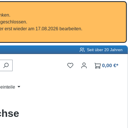
nken.
 geschlossen.
r erst wieder am 17.08.2026 bearbeiten.
Seit über 20 Jahren
Du hast 0 Produkte auf d
0,00 €*
einteile
chse