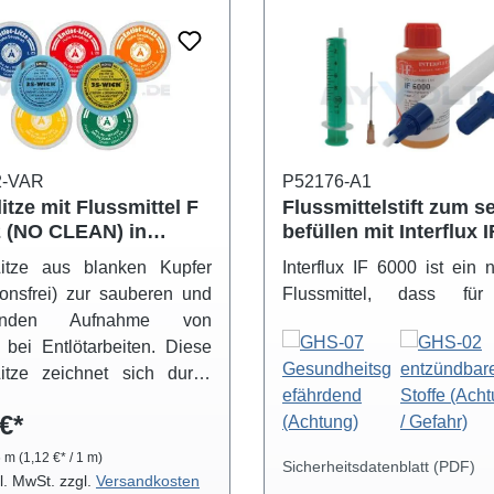
2-VAR
P52176-A1
litze mit Flussmittel F
Flussmittelstift zum s
 (NO CLEAN) in
befüllen mit Interflux 
hieden Breiten
ROL0 halogenfrei
-Litze aus blanken Kupfer
Interflux IF 6000 ist ein 
ionsfrei) zur sauberen und
Flussmittel, dass für
enden Aufnahme von
selektiven Flussmittel
 bei Entlötarbeiten. Diese
entwickelt wurde. Ty
Litze zeichnet sich durch
Einsatzgebiete sind Han
ohe Saugkraft aus und ist
Nacharbeit, automatische
€*
Clean Flussmittel getränkt.
BGA-Reparatur
löt-Litze ist in folgenden
Bügellöten.Wegen des 
6 m
(1,12 €* / 1 m)
Sicherheitsdatenblatt (PDF)
 erhältlich und wird in einer
Einsatzgebietes g
kl. MwSt. zzgl.
Versandkosten