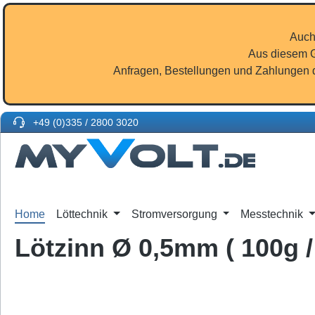
m Hauptinhalt springen
Zur Suche springen
Zur Hauptnavigation springen
Auch
Aus diesem G
Anfragen, Bestellungen und Zahlungen d
+49 (0)335 / 2800 3020
Home
Löttechnik
Stromversorgung
Messtechnik
Lötzinn Ø 0,5mm ( 100g 
Bildergalerie überspringen