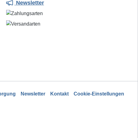
Newsletter
des heißflüssigen Lotes mit der
Lötspitze wird das Flussmittel auf
die Reaktionstemperatur erhitzt
und damit ein optimaler
Lötprozess eingeleitet, weil der
Löthonig seine durch keinen
vorherigen Wirkungsverlust
geschwächte Reduktionskraft voll
in den Lötvorgang einbringen
kann.
sorgung
Newsletter
Kontakt
Cookie-Einstellungen