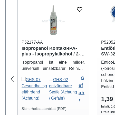
P52177-AA
P5205
Isopropanol Kontakt-IPA-
Entlöt
plus - Isopropylalkohol / 2-
SW-32
Propanol
versc
Isopropanol ist eine milder,
Entlöt
universell einsetzbarer Reiniger
(korros
zum sicheren Entfernen von
schon
G
Schmutz- und Fettbelägen.
Lötzinn
ef
Hochreiner Isopropanol-Alkohol (
Entlöt-
ah
99,8% ) eignet sich zur
eine h
1,39 
professionellen Säuberung von
r
mit NO-
z.B. Video- und Tonköpfen,
Die Ent
Inhalt:
1.
Sicherheitsdatenblatt (PDF)
Laufwerkteilen, Gummirollen und
Breiten
Preis in