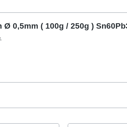
n Ø 0,5mm ( 100g / 250g ) Sn60P
.