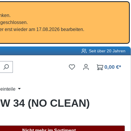
nken.
 geschlossen.
r erst wieder am 17.08.2026 bearbeiten.
Seit über 20 Jahren
Du hast 0 Produkte auf d
0,00 €*
einteile
-SW 34 (NO CLEAN)
Nicht mehr im Sortiment