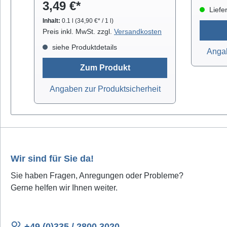
3,49 €*
optischen Gläsern. Isopropanol
prak
Liefer
verdunstet schnell und arbeitet
gelief
Inhalt:
0.1 l
(34,90 €* / 1 l)
rückstandsfrei.
orange
Preis inkl. MwSt. zzgl.
Versandkosten
Antist
siehe Produktdetails
Angab
breit (
breit (
Zum Produkt
(fein)
Angaben zur Produktsicherheit
2,0mm 
2,2mm b
grünL
blauE
Antista
Wir sind für Sie da!
Sie haben Fragen, Anregungen oder Probleme?
Gerne helfen wir Ihnen weiter.
+49 (0)335 / 2800 3020