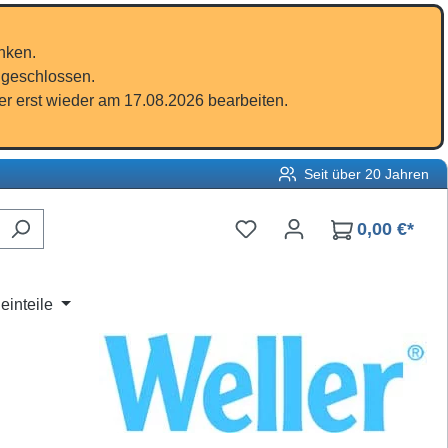
nken.
 geschlossen.
r erst wieder am 17.08.2026 bearbeiten.
Seit über 20 Jahren
Du hast 0 Produkte auf d
0,00 €*
einteile