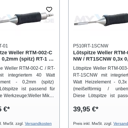
T-01
P510RT-1SCNW
itze Weller RTM-002-C
Lötspitze Weller RTM-
- 0,2mm (spitz) RT-1 -
NW / RT1SCNW 0,3x 
(meißelförmig) RT-1S
ze Weller RTM-002-C / RT-
Lötspitze Weller RTM-003
40 Watt
t integriertem 40 Watt
RT-1SCNW mit integrie
lement - 0,2mm (spitz)
Watt Heizelement - 0,3
Lötspitze ist passend für
(meißelförmig / unben
e Werkzeuge:Weller Mikro-
Diese Lötspitze ist pass
ben WMRP
folgende Werkzeuge:Welle
5 €*
39,95 €*
Lötkolben WMRP
kl. MwSt. zzgl.
Versandkosten
Preis inkl. MwSt. zzgl.
Versand