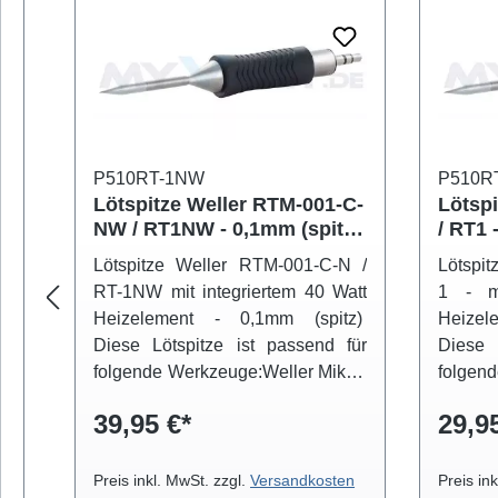
P510RT-1NW
P510R
Lötspitze Weller RTM-001-C-
Lötsp
NW / RT1NW - 0,1mm (spitz /
/ RT1 
unbenetzbar) RT-1NW - 40
40 W
Lötspitze Weller RTM-001-C-N /
Lötspit
Watt
RT-1NW mit integriertem 40 Watt
1 - mi
Heizelement - 0,1mm (spitz)
Heize
Diese Lötspitze ist passend für
Diese 
folgende Werkzeuge:Weller Mikro-
folgend
Lötkolben WMRP
Lötkol
39,95 €*
29,9
Preis inkl. MwSt. zzgl.
Versandkosten
Preis in