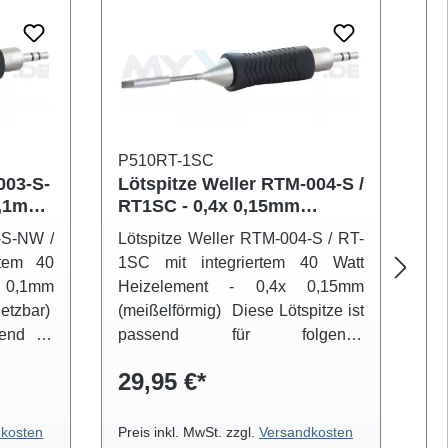
P510RT-1SC
P5
003-S-
Lötspitze Weller RTM-004-S /
Lö
0,1mm
RT1SC - 0,4x 0,15mm
/ 
CNW -
(meißelförmig) RT-1SC -
40
-S-NW /
Lötspitze Weller RTM-004-S / RT-
Lö
40W
rtem 40
1SC mit integriertem 40 Watt
2 
x 0,1mm
Heizelement - 0,4x 0,15mm
He
etzbar)
(meißelförmig) Diese Lötspitze ist
Di
end für
passend für folgende
fo
r Mikro-
Werkzeuge:Weller Mikro-
Lö
29,95 €*
2
Lötkolben WMRP
kosten
Preis inkl. MwSt. zzgl.
Versandkosten
Pre