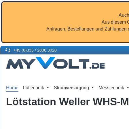
m Hauptinhalt springen
Zur Suche springen
Zur Hauptnavigation springen
Auch
Aus diesem G
Anfragen, Bestellungen und Zahlungen d
+49 (0)335 / 2800 3020
Home
Löttechnik
Stromversorgung
Messtechnik
Lötstation Weller WHS-M