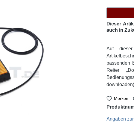
Dieser Arti
auch in Zuk
Auf diese
Artikelbesc
passenden E
Reiter „D
Bedienungsa
downloaden)
Merken
Produktnu
Weller Profession
Angaben zur 