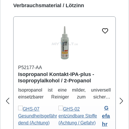
Produktgalerie überspringen
Verbrauchsmaterial / Lötzinn
P52177-AA
Isopropanol Kontakt-IPA-plus -
Isopropylalkohol / 2-Propanol
Isopropanol ist eine milder, universell
einsetzbarer Reiniger zum sicheren
Entfernen von Schmutz- und Fettbelägen.
G
Hochreiner Isopropanol-Alkohol ( 99,8% )
efa
eignet sich zur professionellen Säuberung
hr
von z.B. Video- und Tonköpfen,