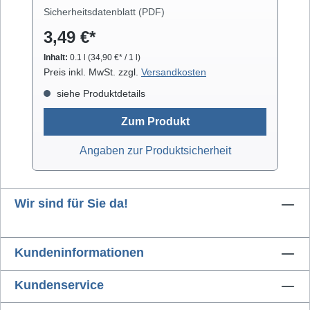
Laufwerkteilen, Gummirollen und optischen
Sicherheitsdatenblatt (PDF)
Gläsern. Isopropanol verdunstet schnell und
3,49 €*
arbeitet rückstandsfrei.
Inhalt:
0.1 l
(34,90 €* / 1 l)
Preis inkl. MwSt. zzgl.
Versandkosten
siehe Produktdetails
Zum Produkt
Angaben zur Produktsicherheit
Wir sind für Sie da!
Kundeninformationen
Kundenservice