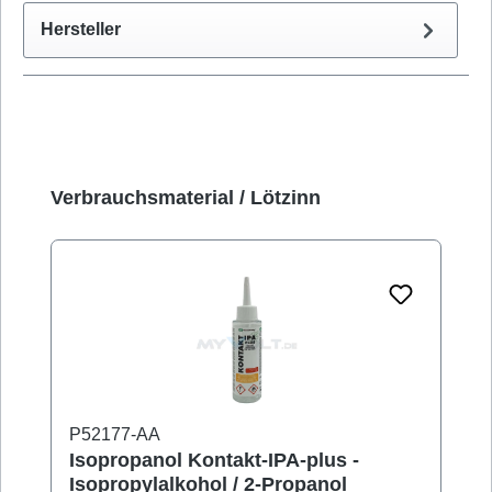
Hersteller
Produktgalerie überspringen
Verbrauchsmaterial / Lötzinn
P52177-AA
Isopropanol Kontakt-IPA-plus -
Isopropylalkohol / 2-Propanol