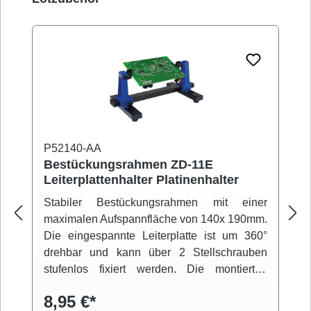
P52140-AA
Bestückungsrahmen ZD-11E
Leiterplattenhalter Platinenhalter
Stabiler Bestückungsrahmen mit einer
maximalen Aufspannfläche von 140x 190mm.
Die eingespannte Leiterplatte ist um 360°
drehbar und kann über 2 Stellschrauben
stufenlos fixiert werden. Die montierten
Gummifüße sorgen für einen rutschfesten
8,95 €*
Stand.