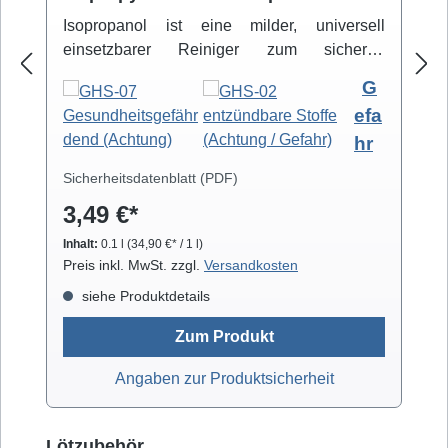
Isopropanol ist eine milder, universell
einsetzbarer Reiniger zum sicheren
Entfernen von Schmutz- und Fettbelägen.
G
Hochreiner Isopropanol-Alkohol ( 99,8% )
efa
eignet sich zur professionellen Säuberung
hr
von z.B. Video- und Tonköpfen,
Laufwerkteilen, Gummirollen und optischen
Sicherheitsdatenblatt (PDF)
Gläsern. Isopropanol verdunstet schnell und
3,49 €*
arbeitet rückstandsfrei.
Inhalt:
0.1 l
(34,90 €* / 1 l)
Preis inkl. MwSt. zzgl.
Versandkosten
siehe Produktdetails
Zum Produkt
Angaben zur Produktsicherheit
Produktgalerie überspringen
Lötzubehör