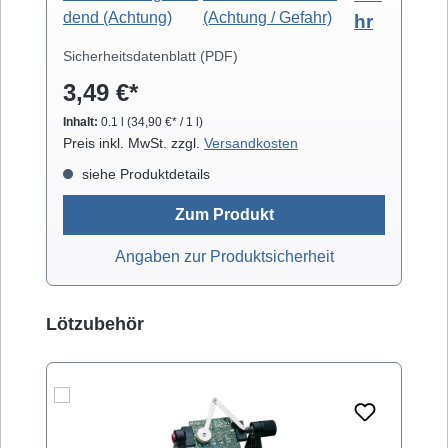
hr
von z.B. Video- und Tonköpfen,
Laufwerkteilen, Gummirollen und optischen
Sicherheitsdatenblatt (PDF)
Gläsern. Isopropanol verdunstet schnell und
3,49 €*
arbeitet rückstandsfrei.
Inhalt:
0.1 l
(34,90 €* / 1 l)
Preis inkl. MwSt. zzgl.
Versandkosten
siehe Produktdetails
Zum Produkt
Angaben zur Produktsicherheit
Produktgalerie überspringen
Lötzubehör