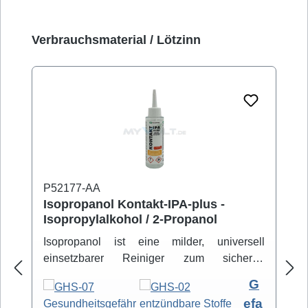
Produktgalerie überspringen
Verbrauchsmaterial / Lötzinn
P52177-AA
Isopropanol Kontakt-IPA-plus -
Isopropylalkohol / 2-Propanol
Isopropanol ist eine milder, universell
einsetzbarer Reiniger zum sicheren
Entfernen von Schmutz- und Fettbelägen.
G
Hochreiner Isopropanol-Alkohol ( 99,8% )
efa
eignet sich zur professionellen Säuberung