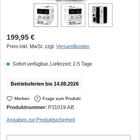
Regulärer Preis:
199,95 €
Preis inkl. MwSt. zzgl.
Versandkosten
Sofort verfügbar, Lieferzeit: 2-5 Tage
Betriebsferien bis 14.08.2026
Merken
Frage zum Produkt
Produktnummer:
P31019-AB
PeakTech: P-6140 - EAN / GTIN: 4250569401558
Angaben zur Produktsicherheit