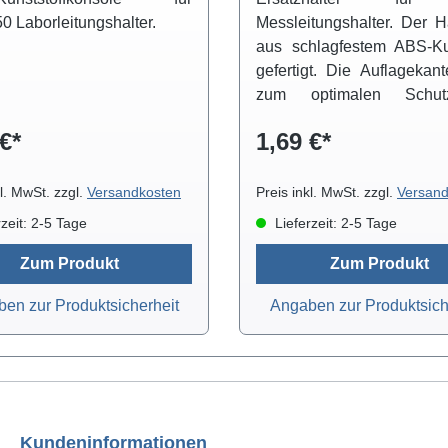
 Laborleitungshalter.
Messleitungshalter. Der Ha
aus schlagfestem ABS-Kun
gefertigt. Die Auflagekan
zum optimalen Schu
Messleitungen abgerundet.
€*
1,69 €*
Anfrage können wir Ihn
Messleitungswagen mit Gle
in 50cm und 100cm 
kl. MwSt. zzgl.
Versandkosten
Preis inkl. MwSt. zzgl.
Versand
anbieten. Die Messleitun
zeit: 2-5 Tage
Lieferzeit: 2-5 Tage
sind in den Höhen 100, 
160 cm erhältlich.
Zum Produkt
Zum Produkt
en zur Produktsicherheit
Angaben zur Produktsich
Kundeninformationen