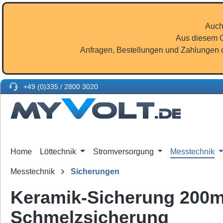
m Hauptinhalt springen
Zur Suche springen
Zur Hauptnavigation springen
Auch
Aus diesem G
Anfragen, Bestellungen und Zahlungen d
+49 (0)335 / 2800 3020
Home
Löttechnik
Stromversorgung
Messtechnik
Messtechnik
Sicherungen
Keramik-Sicherung 200m
Schmelzsicherung