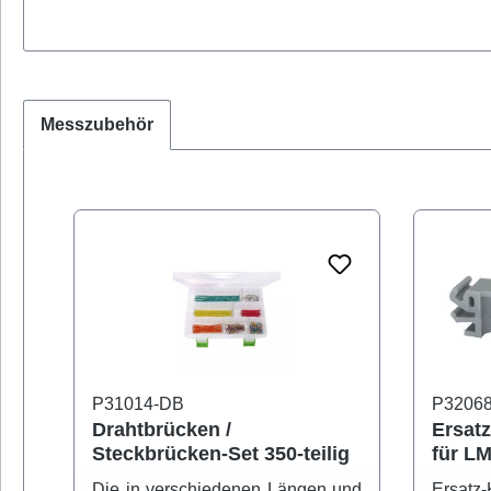
Messzubehör
Produktgalerie überspringen
P31014-DB
P3206
Drahtbrücken /
Ersat
Steckbrücken-Set 350-teilig
für L
Laborl
Die in verschiedenen Längen und
Ersatz