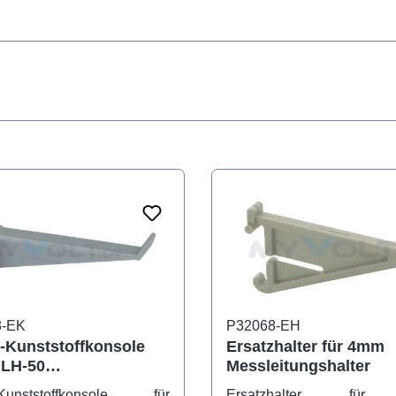
8-EK
P32068-EH
z-Kunststoffkonsole
Ersatzhalter für 4mm
MLH-50
Messleitungshalter
eitungshalter
-Kunststoffkonsole für
Ersatzhalter fü