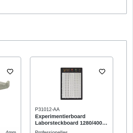
P31012-AA
P3
Experimentierboard
Ex
Laborsteckboard 1280/400
La
3-Terminals
Ko
r 4mm
Professionelles
Pr