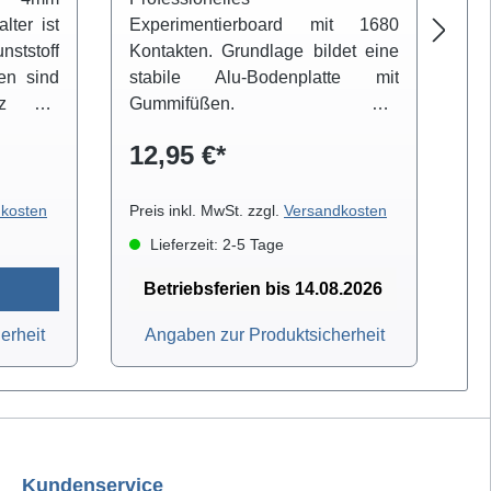
lter ist
Experimentierboard mit 1680
Ex
ststoff
Kontakten. Grundlage bildet eine
Ko
ten sind
stabile Alu-Bodenplatte mit
st
tz der
Gummifüßen. Die
G
 Auf
Kontaktterminals sind in 2
Ko
12,95 €*
1
en auch
Kontaktbahnen (je 128 Gruppen
Ko
itrollen
mit je 5 Kontakten) und 4
mi
Breite
Verteilerbahnen (je 4 Reihen mit
Ve
kosten
Preis inkl. MwSt. zzgl.
Versandkosten
Pre
gswagen
25 Kontakten) eingeteilt. 3
25
Lieferzeit: 2-5 Tage
140 und
Anschlussbuchsen stehen als
An
Messkontakt oder für die
M
Betriebsferien bis 14.08.2026
Stromversorgung zur Verfügung.
St
erheit
Angaben zur Produktsicherheit
Kundenservice