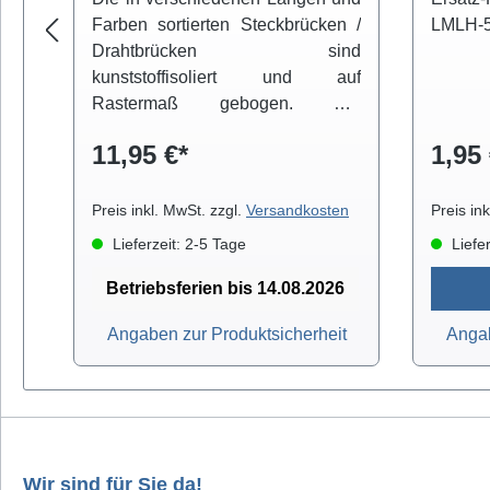
Farben sortierten Steckbrücken /
LMLH-50
Drahtbrücken sind
kunststoffisoliert und auf
Rastermaß gebogen. Die
Lieferung erfolgt in einer
11,95 €*
1,95 
praktischen Klarsichtbox.
Preis inkl. MwSt. zzgl.
Versandkosten
Preis in
Lieferzeit: 2-5 Tage
Liefer
Betriebsferien bis 14.08.2026
Angaben zur Produktsicherheit
Angab
Wir sind für Sie da!