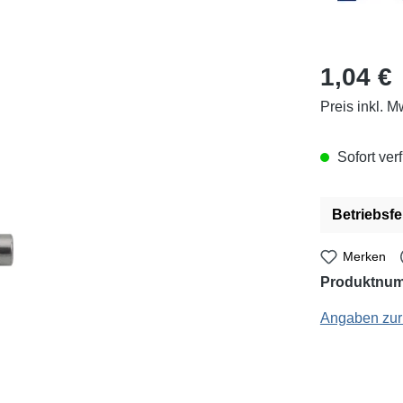
Regulärer Pr
1,04 €
Preis inkl. M
Sofort verf
Betriebsfe
Merken
Produktnu
PeakTech: P-7705
Angaben zur 