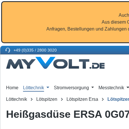
m Hauptinhalt springen
Zur Suche springen
Zur Hauptnavigation springen
Auch
Aus diesem G
Anfragen, Bestellungen und Zahlungen d
+49 (0)335 / 2800 3020
Home
Löttechnik
Stromversorgung
Messtechnik
Löttechnik
Lötspitzen
Lötspitzen Ersa
Lötspitze
Heißgasdüse ERSA 0G0