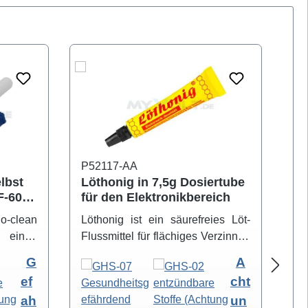
P52117-AA
P5
elbst
Löthonig in 7,5g Dosiertube
Lö
IF-6000
für den Elektronikbereich
Lö
Ti
no-clean
Löthonig ist ein säurefreies Löt-
De
 einen
Flussmittel für flächiges Verzinnen
er
auftrag
sowie punktförmiges Löten auch
zu
G
A
pische
mit bleifreien Loten. Löthonig
s
ef
cht
dlöten,
eignet sich speziell zum Löten mit
Ox
ah
un
s Löten,
hoch-schmelzenden Loten (Löt-
Lö