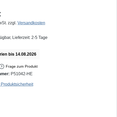
eis:
€
wSt. zzgl.
Versandkosten
ügbar, Lieferzeit: 2-5 Tage
rien bis 14.08.2026
Frage zum Produkt
mmer:
P51042-HE
EAN / GTIN: 4003008062519
Produktsicherheit