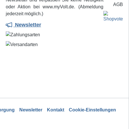
ien und
Flussmittel dagegen in kaltem
oder Aktion bei www.myVolt.de. (Abmeldung
 Absolut
Zustand auf die Lötstelle
jederzeit möglich.)
aufgetragen. Erst beim Zubringen
Newsletter
des heißflüssigen Lotes mit der
Lötspitze wird das Flussmittel auf
die Reaktionstemperatur erhitzt
und damit ein optimaler
Lötprozess eingeleitet, weil der
Löthonig seine durch keinen
vorherigen Wirkungsverlust
geschwächte Reduktionskraft voll
in den Lötvorgang einbringen
kann.
sorgung
Newsletter
Kontakt
Cookie-Einstellungen