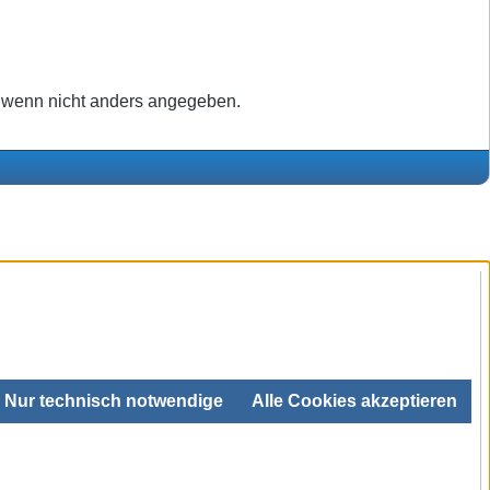
wenn nicht anders angegeben.
Nur technisch notwendige
Alle Cookies akzeptieren
SEHR GUT
4.99 / 5
aus 680 Bewertungen
bei: ebay.de,
shopvote.de