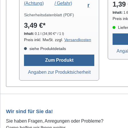
1,39 
professionellen Säuberung von
r
mit NO-
z.B. Video- und Tonköpfen,
Die Ent
Inhalt:
1.
Sicherheitsdatenblatt (PDF)
Laufwerkteilen, Gummirollen und
Breiten
Preis in
3,49 €*
optischen Gläsern. Isopropanol
prak
Liefer
verdunstet schnell und arbeitet
gelief
Inhalt:
0.1 l
(34,90 €* / 1 l)
rückstandsfrei.
orange
Preis inkl. MwSt. zzgl.
Versandkosten
Antist
siehe Produktdetails
Angab
breit (
breit (
Zum Produkt
(fein)
Angaben zur Produktsicherheit
2,0mm 
2,2mm b
grünL
blauE
Antista
Wir sind für Sie da!
Sie haben Fragen, Anregungen oder Probleme?
Gerne helfen wir Ihnen weiter.