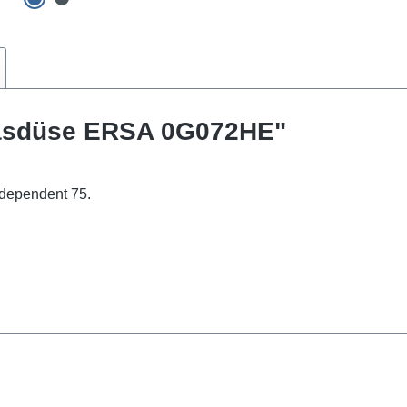
gasdüse ERSA 0G072HE"
ndependent 75.