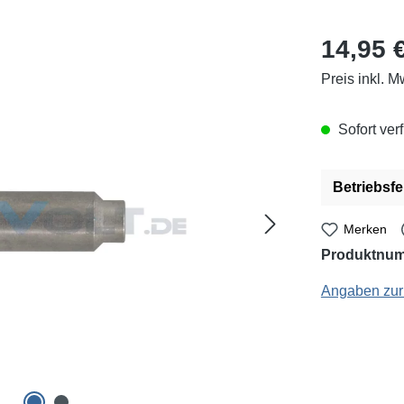
Regulärer Pr
14,95 
Preis inkl. M
Sofort verf
Betriebsfe
Merken
Produktnu
Ersa: 0G072HE - 
Angaben zur 