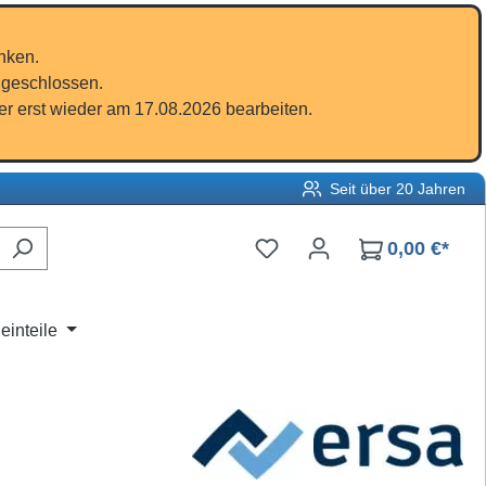
nken.
 geschlossen.
r erst wieder am 17.08.2026 bearbeiten.
Seit über 20 Jahren
Du hast 0 Produkte auf d
0,00 €*
einteile