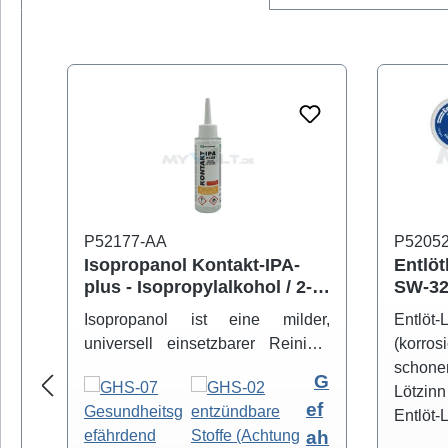
Produktgalerie überspringen
P52177-AA
P5205
Isopropanol Kontakt-IPA-
Entlöt
plus - Isopropylalkohol / 2-
SW-32
Propanol
versc
Isopropanol ist eine milder,
Entlöt
universell einsetzbarer Reiniger
(korros
zum sicheren Entfernen von
schon
G
Schmutz- und Fettbelägen.
Lötzinn
ef
Hochreiner Isopropanol-Alkohol (
Entlöt-
ah
99,8% ) eignet sich zur
eine h