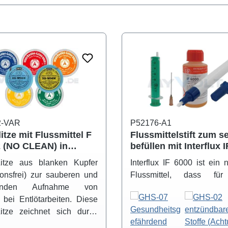
2-VAR
P52176-A1
litze mit Flussmittel F
Flussmittelstift zum s
 (NO CLEAN) in
befüllen mit Interflux 
hieden Breiten
ROL0 halogenfrei
-Litze aus blanken Kupfer
Interflux IF 6000 ist ein 
ionsfrei) zur sauberen und
Flussmittel, dass für
enden Aufnahme von
selektiven Flussmittel
 bei Entlötarbeiten. Diese
entwickelt wurde. Ty
Litze zeichnet sich durch
Einsatzgebiete sind Han
ohe Saugkraft aus und ist
Nacharbeit, automatische