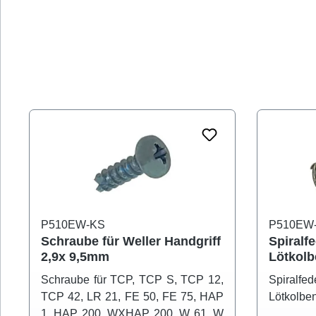
P510EW-KS
P510EW
Schraube für Weller Handgriff
Spiralf
2,9x 9,5mm
Lötkolb
Schraube für TCP, TCP S, TCP 12,
Spiralf
TCP 42, LR 21, FE 50, FE 75, HAP
Lötkolbe
1, HAP 200, WXHAP 200, W 61, W