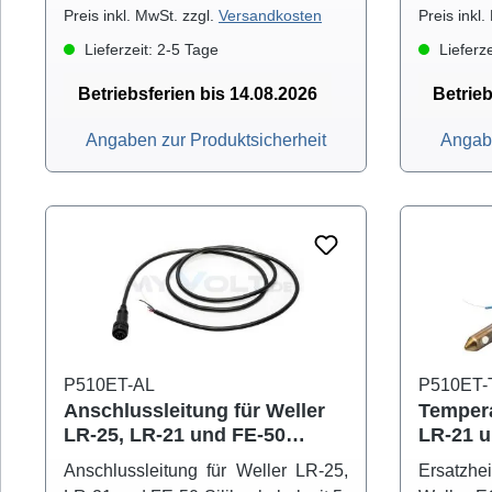
Preis inkl. MwSt. zzgl.
Versandkosten
Preis inkl
Lieferzeit: 2-5 Tage
Lieferze
Betriebsferien bis 14.08.2026
Betrieb
Angaben zur Produktsicherheit
Angabe
P510ET-AL
P510ET-
Anschlussleitung für Weller
Tempera
LR-25, LR-21 und FE-50
LR-21 u
Silikonkabel mit 5-poligen
Anschlussleitung für Weller LR-25,
Ersatzhe
Stecker