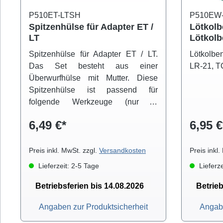
P510ET-LTSH
P510EW
Spitzenhülse für Adapter ET /
Lötkolbe
LT
Lötkolb
und W-1
Spitzenhülse für Adapter ET / LT.
Lötkolben
Das Set besteht aus einer
LR-21, T
Überwurfhülse mit Mutter. Diese
Spitzenhülse ist passend für
folgende Werkzeuge (nur in
Verbindung mit einem ET/LT-
6,49 €*
6,95 €
Adapter): LR-20, LR-21; FE-50; ECP
Preis inkl. MwSt. zzgl.
Versandkosten
Preis inkl
Lieferzeit: 2-5 Tage
Lieferze
Betriebsferien bis 14.08.2026
Betrieb
Angaben zur Produktsicherheit
Angabe