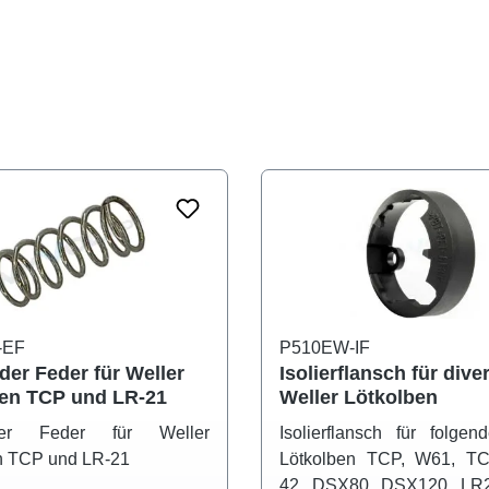
-EF
P510EW-IF
eder Feder für Weller
Isolierflansch für dive
en TCP und LR-21
Weller Lötkolben
eder Feder für Weller
Isolierflansch für folgen
n TCP und LR-21
Lötkolben TCP, W61, T
42, DSX80, DSX120, LR2