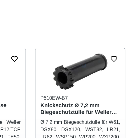
P510EW-B7
rse
Knickschutz Ø 7,2 mm
Biegeschutztülle für Weller
Lötkolben LR-21
de Weller
Ø 7,2 mm Biegeschutztülle für W61,
CP12,TCP
DSX80, DSX120, WST82, LR21,
1, FE50,
LR82, WSP150, WP200, WXP200,