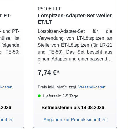
P510ET-LT
r ET-
Lötspitzen-Adapter-Set Weller
ET/LT
T- und PT-
Lötspitzen-Adapter-Set für die
hülse ist
Verwendung von LT-Lötspitzen an
lgende
Stelle von ET-Lötspitzen (für LR-21
; FE-50;
und FE-50). Das Set besteht aus
einem Adapter und einer passenden
Überwurfhülse mit Mutter.
7,74 €*
kosten
Preis inkl. MwSt. zzgl.
Versandkosten
Lieferzeit: 2-5 Tage
8.2026
Betriebsferien bis 14.08.2026
herheit
Angaben zur Produktsicherheit