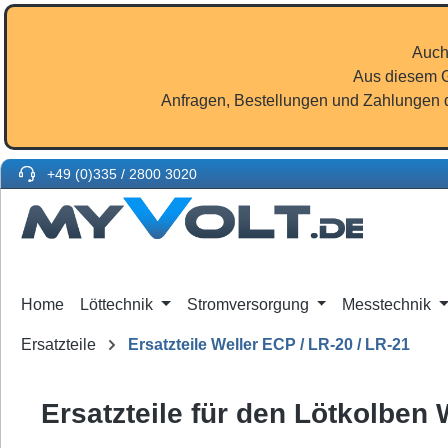
m Hauptinhalt springen
Zur Suche springen
Zur Hauptnavigation springen
Auch
Aus diesem G
Anfragen, Bestellungen und Zahlungen d
+49 (0)335 / 2800 3020
Home
Löttechnik
Stromversorgung
Messtechnik
Ersatzteile
Ersatzteile Weller ECP / LR-20 / LR-21
Ersatzteile für den Lötkolben