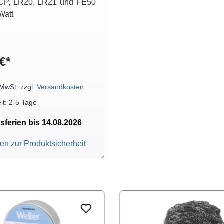
CP, LR20, LR21 und FE50
Watt
€*
. MwSt. zzgl.
Versandkosten
it: 2-5 Tage
sferien bis 14.08.2026
n zur Produktsicherheit