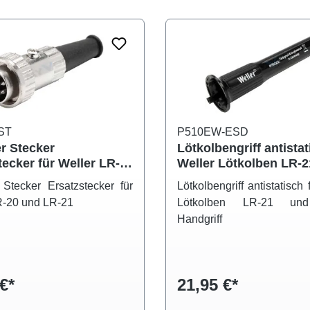
ST
P510EW-ESD
er Stecker
Lötkolbengriff antistat
tecker für Weller LR-
Weller Lötkolben LR-
LR-21
LR-82 Handgriff
 Stecker Ersatzstecker für
Lötkolbengriff antistatisch 
R-20 und LR-21
Lötkolben LR-21 un
Handgriff
€*
21,95 €*