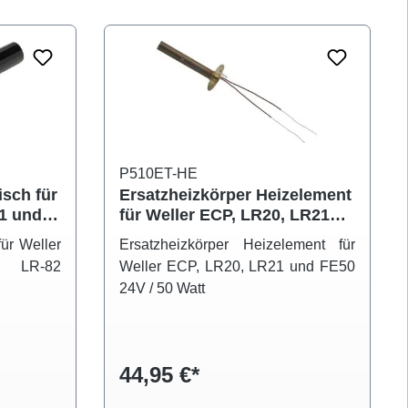
P510ET-HE
isch für
Ersatzheizkörper Heizelement
21 und
für Weller ECP, LR20, LR21
und FE50 Heizkörper
für Weller
Ersatzheizkörper Heizelement für
d LR-82
Weller ECP, LR20, LR21 und FE50
24V / 50 Watt
44,95 €*