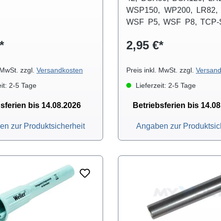
WSP150, WP200, LR82,
WSF P5, WSF P8, TCP-S
Profikit100, SPI 16, SPI 2
*
2,95 €*
SPI81, HAP1 und HAP200
. MwSt. zzgl.
Versandkosten
Preis inkl. MwSt. zzgl.
Versand
it: 2-5 Tage
Lieferzeit: 2-5 Tage
sferien bis 14.08.2026
Betriebsferien bis 14.0
n zur Produktsicherheit
Angaben zur Produktsic