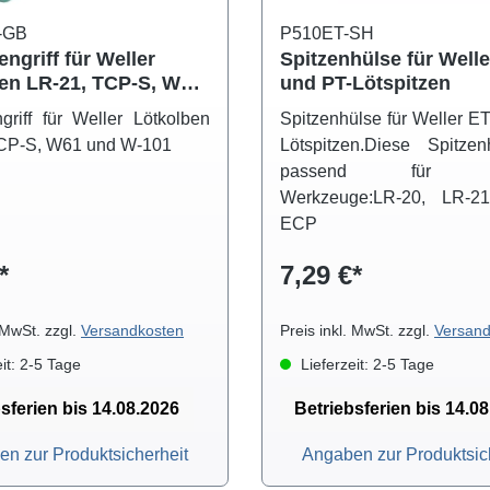
-GB
P510ET-SH
ngriff für Weller
Spitzenhülse für Welle
en LR-21, TCP-S, W61
und PT-Lötspitzen
01 Handgriff
griff für Weller Lötkolben
Spitzenhülse für Weller E
CP-S, W61 und W-101
Lötspitzen.Diese Spitzen
passend für fo
Werkzeuge:LR-20, LR-21
ECP
*
7,29 €*
. MwSt. zzgl.
Versandkosten
Preis inkl. MwSt. zzgl.
Versand
it: 2-5 Tage
Lieferzeit: 2-5 Tage
sferien bis 14.08.2026
Betriebsferien bis 14.0
n zur Produktsicherheit
Angaben zur Produktsic