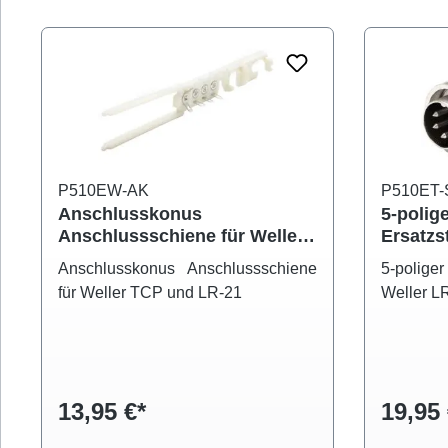
P510EW-AK
P510ET-
Anschlusskonus
5-polig
Anschlussschiene für Weller
Ersatzs
TCP und LR-21
20 und 
Anschlusskonus Anschlussschiene
5-poliger
für Weller TCP und LR-21
Weller L
13,95 €*
19,95 