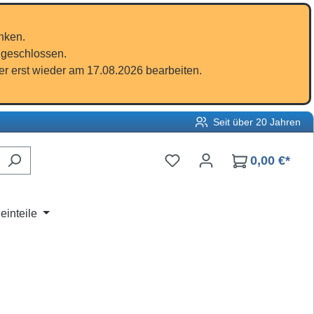
nken.
 geschlossen.
r erst wieder am 17.08.2026 bearbeiten.
Seit über 20 Jahren
Du hast 0 Produkte auf d
0,00 €*
einteile