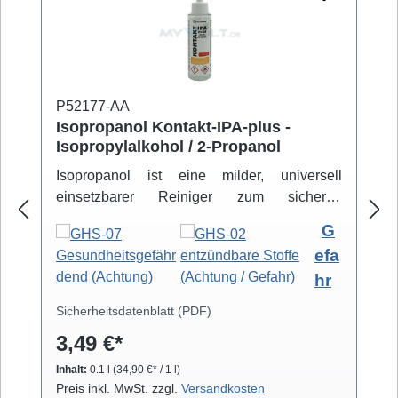
P52177-AA
Isopropanol Kontakt-IPA-plus -
Isopropylalkohol / 2-Propanol
Isopropanol ist eine milder, universell
einsetzbarer Reiniger zum sicheren
Entfernen von Schmutz- und Fettbelägen.
G
Hochreiner Isopropanol-Alkohol ( 99,8% )
efa
eignet sich zur professionellen Säuberung
hr
von z.B. Video- und Tonköpfen,
Laufwerkteilen, Gummirollen und optischen
Sicherheitsdatenblatt (PDF)
Gläsern. Isopropanol verdunstet schnell und
3,49 €*
arbeitet rückstandsfrei.
Inhalt:
0.1 l
(34,90 €* / 1 l)
Preis inkl. MwSt. zzgl.
Versandkosten