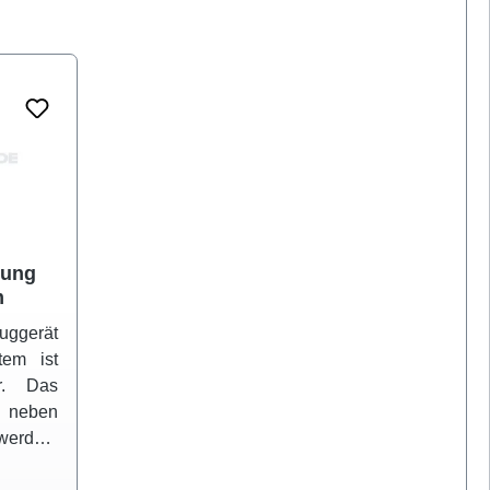
gung
m
uggerät
stem ist
ar. Das
t neben
 werden.
ht aus