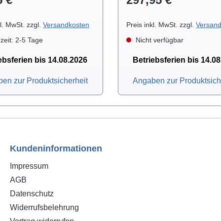
einzelnen Segmenten u
bei Bedarf individuell 
werden. Aufgrun
kl. MwSt. zzgl.
Versandkosten
Preis inkl. MwSt. zzgl.
Versand
gegliederten Aufbaus läs
zeit: 2-5 Tage
Nicht verfügbar
der Absaugarm in
gewünschte Form bring
ebsferien bis 14.08.2026
Betriebsferien bis 14.0
verbleibt anschließend
en zur Produktsicherheit
Angaben zur Produktsich
eingestellten Positio
Lötrauchabsaugsystem biet
große Filterfläche fü
Standzeiten sowie 3 s
wechselbarer Filterstuf
einem an der Front
Kundeninformationen
angebrachten Drehregl
Luftfördermenge indiv
Impressum
eingestellt werden. Einfache
AGB
Installation Vor-, Mittel- und
Datenschutz
Hauptfilter können s
Widerrufsbelehrung
gewechselt we