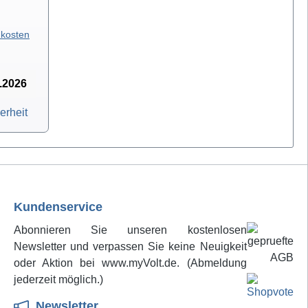
nd kann
gekürzt
d des
kosten
st sich
 jede
en und
8.2026
 in der
erheit
n. Das
et eine
r lange
eparat
en. Mit
seite
Kundenservice
er kann
Abonnieren Sie unseren kostenlosen
iduell
Newsletter und verpassen Sie keine Neuigkeit
oder Aktion bei www.myVolt.de. (Abmeldung
jederzeit möglich.)
eparat
rden
Newsletter