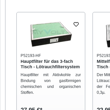
Produktgalerie überspringen
P52193-HF
P5219
Hauptfilter für das 3-fach
Mittel
Tisch - Lötrauchfiltersystem
Tisch 
Hauptfilter mit Aktivkohle zur
Der Mitt
Bindung von gasförmigen
Lötrauc
chemischen und organischen
der Fes
Stoffen.
0,3µ.
27,95 €*
22,9