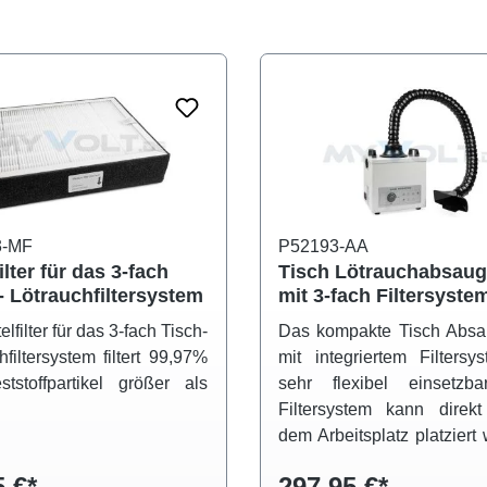
3-MF
P52193-AA
filter für das 3-fach
Tisch Lötrauchabsau
- Lötrauchfiltersystem
mit 3-fach Filtersyste
elfilter für das 3-fach Tisch-
Das kompakte Tisch Absa
hfiltersystem filtert 99,97%
mit integriertem Filtersy
tstoffpartikel größer als
sehr flexibel einsetzb
Filtersystem kann direk
dem Arbeitsplatz platziert
Der Absaugarm beste
5 €*
297,95 €*