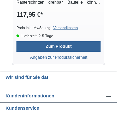
Rasterschritten drehbar. Bauteile können
über einen beweglichen Arm fixiert werden.
117,95 €*
Der niedrige Schwerpunkt der Konstruktion
und die integrierten Gummifüße sorgen für
einen rutschfesten Stand.
Preis inkl. MwSt. zzgl.
Versandkosten
Lieferzeit: 2-5 Tage
Zum Produkt
Angaben zur Produktsicherheit
Wir sind für Sie da!
Kundeninformationen
Kundenservice