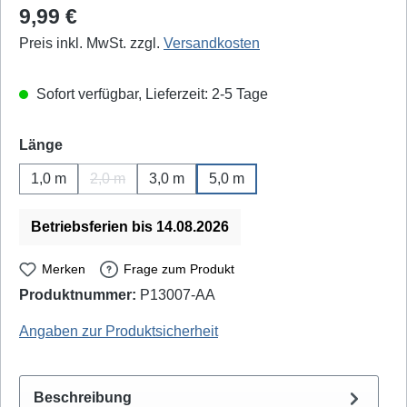
Regulärer Preis:
9,99 €
Preis inkl. MwSt. zzgl.
Versandkosten
Sofort verfügbar, Lieferzeit: 2-5 Tage
auswählen
Länge
1,0 m
2,0 m
3,0 m
5,0 m
(Diese Option ist zurzeit nicht verfügbar.)
Betriebsferien bis 14.08.2026
Merken
Frage zum Produkt
Produktnummer:
P13007-AA
S-Impuls: 206297 - EAN / GTIN: 4017538005793
Angaben zur Produktsicherheit
Beschreibung