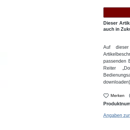
Dieser Arti
auch in Zuk
Auf diese
Artikelbesc
passenden E
Reiter „D
Bedienungsa
downloaden)
Merken
Produktnu
Stannol: 994111 -
Angaben zur 