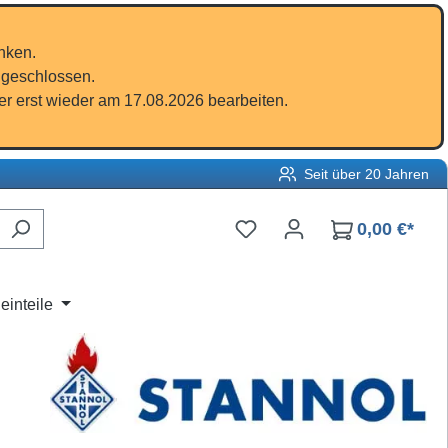
nken.
 geschlossen.
r erst wieder am 17.08.2026 bearbeiten.
Seit über 20 Jahren
Du hast 0 Produkte auf d
0,00 €*
einteile