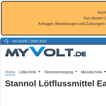
m Hauptinhalt springen
Zur Suche springen
Zur Hauptnavigation springen
Auch
Aus diesem G
Anfragen, Bestellungen und Zahlungen d
+49 (0)335 / 2800 3020
Home
Löttechnik
Stromversorgung
Messtechnik
Stannol Lötflussmittel E