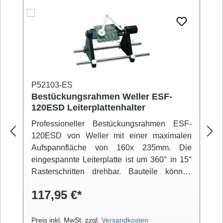
P52103-ES
Bestückungsrahmen Weller ESF-
120ESD Leiterplattenhalter
Professioneller Bestückungsrahmen ESF-
120ESD von Weller mit einer maximalen
Aufspannfläche von 160x 235mm. Die
eingespannte Leiterplatte ist um 360° in 15°
Rasterschritten drehbar. Bauteile können
über einen beweglichen Arm fixiert werden.
117,95 €*
Der niedrige Schwerpunkt der Konstruktion
und die integrierten Gummifüße sorgen für
einen rutschfesten Stand.
Preis inkl. MwSt. zzgl.
Versandkosten