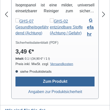
Isopropanol ist eine milder, universell
einsetzbarer Reiniger zum sicheren
Entfernen von Schmutz- und Fettbelägen.
G
Hochreiner Isopropanol-Alkohol ( 99,8% )
efa
eignet sich zur professionellen Säuberung
hr
von z.B. Video- und Tonköpfen,
Laufwerkteilen, Gummirollen und optischen
Sicherheitsdatenblatt (PDF)
Gläsern. Isopropanol verdunstet schnell und
3,49 €*
arbeitet rückstandsfrei.
Inhalt:
0.1 l
(34,90 €* / 1 l)
Preis inkl. MwSt. zzgl.
Versandkosten
siehe Produktdetails
Zum Produkt
Angaben zur Produktsicherheit