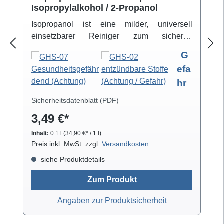
Isopropylalkohol / 2-Propanol
Isopropanol ist eine milder, universell
einsetzbarer Reiniger zum sicheren
Entfernen von Schmutz- und Fettbelägen.
G
Hochreiner Isopropanol-Alkohol ( 99,8% )
efa
eignet sich zur professionellen Säuberung
hr
von z.B. Video- und Tonköpfen,
Laufwerkteilen, Gummirollen und optischen
Sicherheitsdatenblatt (PDF)
Gläsern. Isopropanol verdunstet schnell und
3,49 €*
arbeitet rückstandsfrei.
Inhalt:
0.1 l
(34,90 €* / 1 l)
Preis inkl. MwSt. zzgl.
Versandkosten
siehe Produktdetails
Zum Produkt
Angaben zur Produktsicherheit