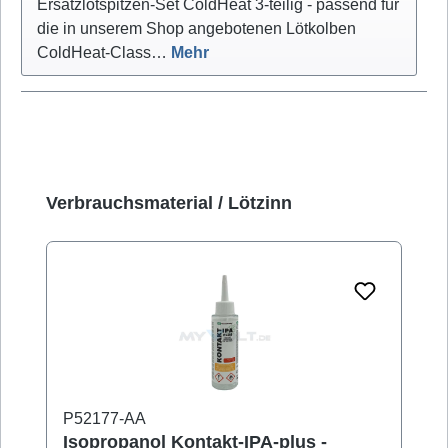
Ersatzlötspitzen-Set ColdHeat 3-teilig - passend für
die in unserem Shop angebotenen Lötkolben
ColdHeat-Class…
Mehr
Produktgalerie überspringen
Verbrauchsmaterial / Lötzinn
P52177-AA
Isopropanol Kontakt-IPA-plus -