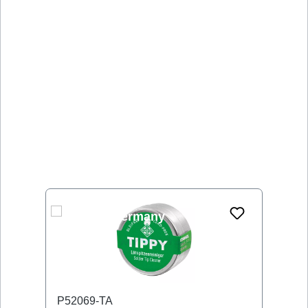
Produktgalerie überspringen
P52069-TA
P5