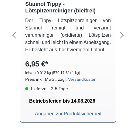
Stannol Tippy -
R
Lötspitzenreiniger (bleifrei)
fü
Der Tippy Lötspitzenreiniger von
Er
Stannol reinigt und verzinnt
We
verunreinigte (oxidierte) Lötspitzen
W
schnell und leicht in einem Arbeitsgang.
) 
Er besteht aus hochwertigem Lotpulver
ge
mit aktivierenden Zusätzen. Zur
di
6,95 €*
3
Reinigung mit der Lötspitze über die
Oberfläche des Stannol Tippy
Inhalt:
0.012 kg
(579,17 €* / 1 kg)
streichen. Die Lötspitzentemperatur
Preis inkl. MwSt. zzgl.
Versandkosten
Pre
sollte mindestens 220°C und höchstens
Lieferzeit: 2-5 Tage
450°C betragen. Die Reinigung und
Verzinnung verbessert sich, je näher
Betriebsferien bis 14.08.2026
die Spitzentemperatur an 450°C liegt.
Angaben zur Produktsicherheit