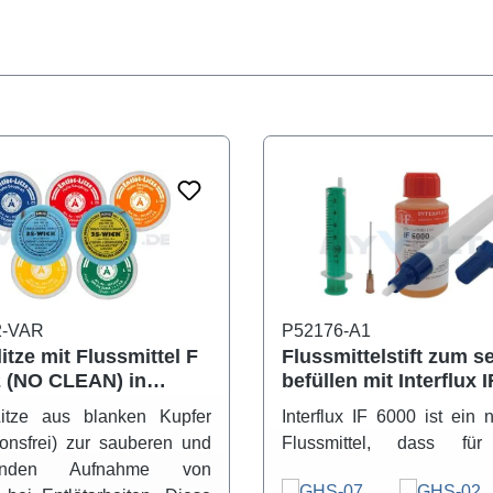
2-VAR
P52176-A1
litze mit Flussmittel F
Flussmittelstift zum s
 (NO CLEAN) in
befüllen mit Interflux 
hieden Breiten
ROL0 halogenfrei
-Litze aus blanken Kupfer
Interflux IF 6000 ist ein 
ionsfrei) zur sauberen und
Flussmittel, dass für
enden Aufnahme von
selektiven Flussmittel