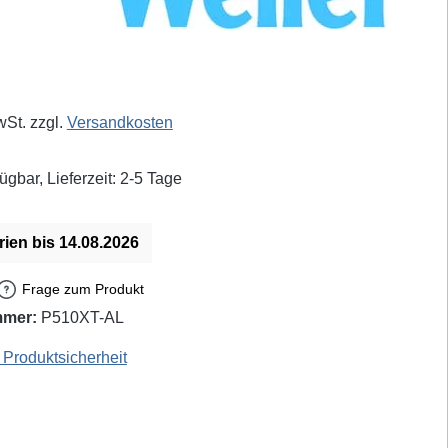
eis:
wSt. zzgl.
Versandkosten
ügbar, Lieferzeit: 2-5 Tage
rien bis 14.08.2026
Frage zum Produkt
mmer:
P510XT-AL
al: T0054470199 - EAN / GTIN: 4003019418480
Produktsicherheit