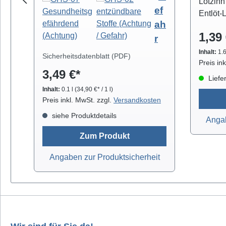
Schmutz- und Fettbelägen.
Lötzinn
ef
Hochreiner Isopropanol-Alkohol (
Entlöt-
ah
99,8% ) eignet sich zur
eine h
1,39 
professionellen Säuberung von
r
mit NO-
z.B. Video- und Tonköpfen,
Die Ent
Inhalt:
1.
Sicherheitsdatenblatt (PDF)
Laufwerkteilen, Gummirollen und
Breiten
Preis in
3,49 €*
optischen Gläsern. Isopropanol
prak
Liefer
verdunstet schnell und arbeitet
gelief
Inhalt:
0.1 l
(34,90 €* / 1 l)
rückstandsfrei.
orange
Preis inkl. MwSt. zzgl.
Versandkosten
Antist
siehe Produktdetails
Angab
breit (
breit (
Zum Produkt
(fein)
Angaben zur Produktsicherheit
2,0mm 
2,2mm b
grünL
blauE
Antista