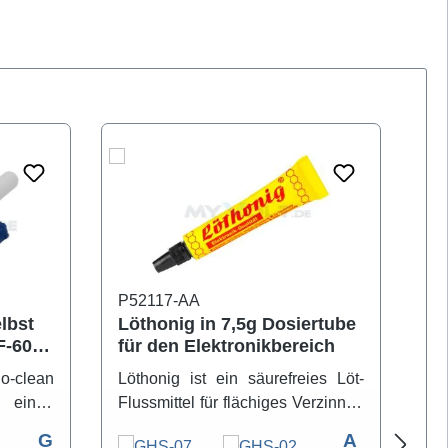
P52117-AA
P5
elbst
Löthonig in 7,5g Dosiertube
Lö
IF-6000
für den Elektronikbereich
Lö
Ti
no-clean
Löthonig ist ein säurefreies Löt-
De
 einen
Flussmittel für flächiges Verzinnen
er
auftrag
sowie punktförmiges Löten auch
zu
G
A