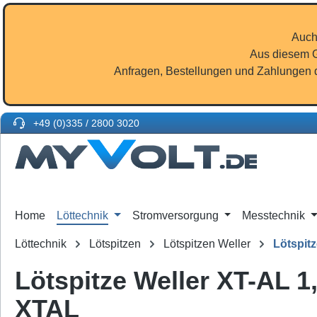
m Hauptinhalt springen
Zur Suche springen
Zur Hauptnavigation springen
Auch
Aus diesem G
Anfragen, Bestellungen und Zahlungen d
+49 (0)335 / 2800 3020
Home
Löttechnik
Stromversorgung
Messtechnik
Löttechnik
Lötspitzen
Lötspitzen Weller
Lötspitz
Lötspitze Weller XT-AL 1
XTAL