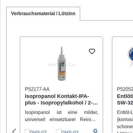
Verbrauchsmaterial / Lötzinn
Produktgalerie überspringen
P52177-AA
P5205
Isopropanol Kontakt-IPA-
Entlöt
plus - Isopropylalkohol / 2-
SW-32
Propanol
versc
Isopropanol ist eine milder,
Entlöt
universell einsetzbarer Reiniger
(korros
zum sicheren Entfernen von
schon
G