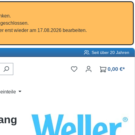
nken.
 geschlossen.
r erst wieder am 17.08.2026 bearbeiten.
Seit über 20 Jahren
Du hast 0 Produkte auf d
0,00 €*
einteile
lang