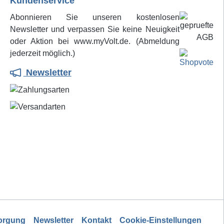
Kundenservice
ichere
erhitzt, also noch ehe es an die
zgebiet
Lötstelle gekommen ist. Beim
Abonnieren Sie unseren kostenlosen
nster
Lötverfahren mit Löthonig wird das
Newsletter und verpassen Sie keine Neuigkeit
ien und
Flussmittel dagegen in kaltem
oder Aktion bei www.myVolt.de. (Abmeldung
 Absolut
Zustand auf die Lötstelle
jederzeit möglich.)
aufgetragen. Erst beim Zubringen
Newsletter
des heißflüssigen Lotes mit der
Lötspitze wird das Flussmittel auf
die Reaktionstemperatur erhitzt
und damit ein optimaler
Lötprozess eingeleitet, weil der
Löthonig seine durch keinen
vorherigen Wirkungsverlust
geschwächte Reduktionskraft voll
in den Lötvorgang einbringen
kann.
sorgung
Newsletter
Kontakt
Cookie-Einstellungen