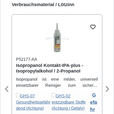
Produktgalerie überspringen
Verbrauchsmaterial / Lötzinn
P52177-AA
Isopropanol Kontakt-IPA-plus -
Isopropylalkohol / 2-Propanol
Isopropanol ist eine milder, universell
einsetzbarer Reiniger zum sicheren
Entfernen von Schmutz- und Fettbelägen.
G
Hochreiner Isopropanol-Alkohol ( 99,8% )
efa
eignet sich zur professionellen Säuberung
hr
von z.B. Video- und Tonköpfen,