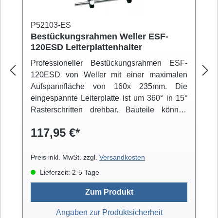
P52103-ES
Bestückungsrahmen Weller ESF-
120ESD Leiterplattenhalter
Professioneller Bestückungsrahmen ESF-
120ESD von Weller mit einer maximalen
Aufspannfläche von 160x 235mm. Die
eingespannte Leiterplatte ist um 360° in 15°
Rasterschritten drehbar. Bauteile können
über einen beweglichen Arm fixiert werden.
117,95 €*
Der niedrige Schwerpunkt der Konstruktion
und die integrierten Gummifüße sorgen für
einen rutschfesten Stand.
Preis inkl. MwSt. zzgl.
Versandkosten
Lieferzeit: 2-5 Tage
Zum Produkt
Angaben zur Produktsicherheit