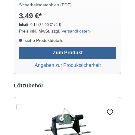
Laufwerkteilen, Gummirollen und optischen
Sicherheitsdatenblatt (PDF)
Gläsern. Isopropanol verdunstet schnell und
3,49 €*
arbeitet rückstandsfrei.
Inhalt:
0.1 l
(34,90 €* / 1 l)
Preis inkl. MwSt. zzgl.
Versandkosten
siehe Produktdetails
Zum Produkt
Angaben zur Produktsicherheit
Produktgalerie überspringen
Lötzubehör